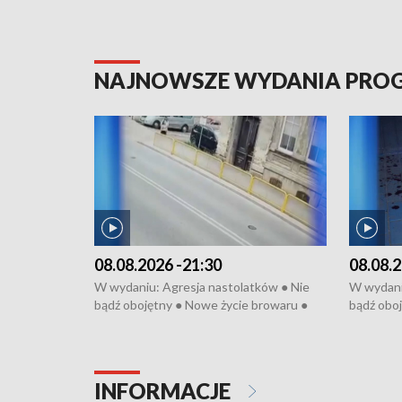
NAJNOWSZE WYDANIA PR
08.08.2026 -21:30
08.08.2
W wydaniu: Agresja nastolatków ● Nie
W wydani
bądź obojętny ● Nowe życie browaru ●
bądź oboj
Bitwa o Kłodzko ● Złotoryjskie złoto ●
Bitwa o K
Wielki Dzień Pszczół ● Chopin w
Wielki Dz
Dusznikach ● Uwaga! Hulajnoga
Dusznika
INFORMACJE