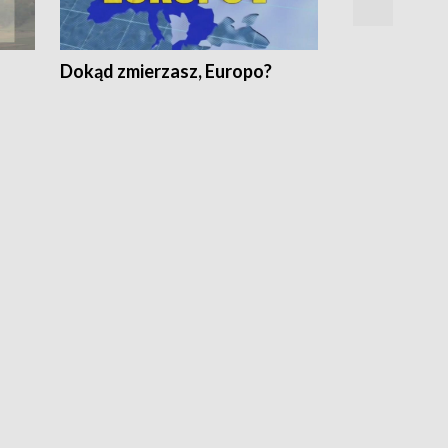
Dokąd zmierzasz, Europo?
Fakty Komen