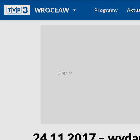
POWRÓT DO
WROCŁAW
Programy
Aktua
TVP REGIONY
24.11.2017 – wyda