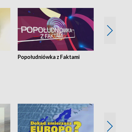
Popołudniówka z Faktami
Z Unią na Ty