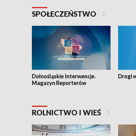
SPOŁECZEŃSTWO
Dolnośląskie Interwencje.
Drogi 
Magazyn Reporterów
ROLNICTWO I WIEŚ