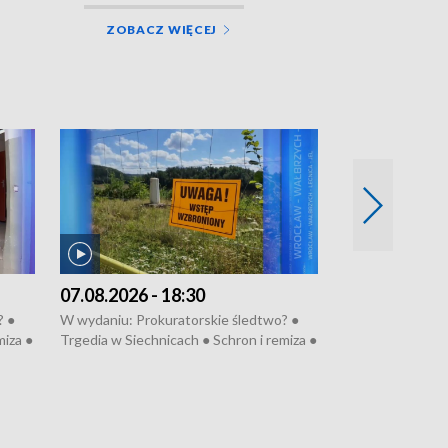
ZOBACZ WIĘCEJ
07.08.2026 - 18:30
06.08.2026 - 
? ●
W wydaniu: Prokuratorskie śledtwo? ●
W wydaniu: Refe
miza ●
Trgedia w Siechnicach ● Schron i remiza ●
Mało nas ● Ster
● 81.
Mateusz Morawiecki we Wrocławiu ● 81.
Fatalny remont 
u
edycja Międzynarodowego Festiwalu
● Nowa Ruska ● P
anom
Chopinowskiego ● Na pomoc Hiszpanom
Koniec upałów ●
● Odbudowa po powodzi ● Filmowy
Pologne
Lubomierz