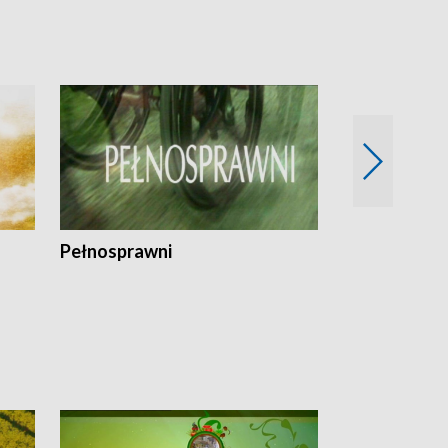
Pełnosprawni
Bezpieczny 