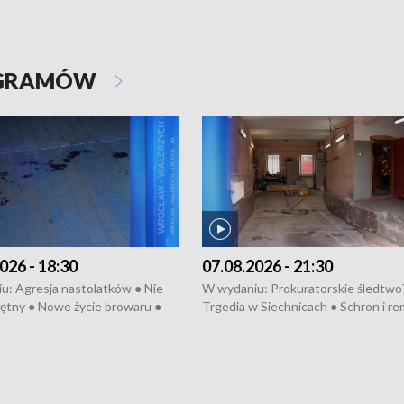
OGRAMÓW
026 - 18:30
07.08.2026 - 21:30
u: Agresja nastolatków ● Nie
W wydaniu: Prokuratorskie śledtwo
ętny ● Nowe życie browaru ●
Trgedia w Siechnicach ● Schron i re
łodzko ● Złotoryjskie złoto ●
Mateusz Morawiecki we Wrocławiu 
ień Pszczół ● Chopin w
edycja Międzynarodowego Festiwal
ch ● Uwaga! Hulajnoga
Chopinowskiego ● Na pomoc Hiszp
● Odbudowa po powodzi ● Filmowy
Lubomierz