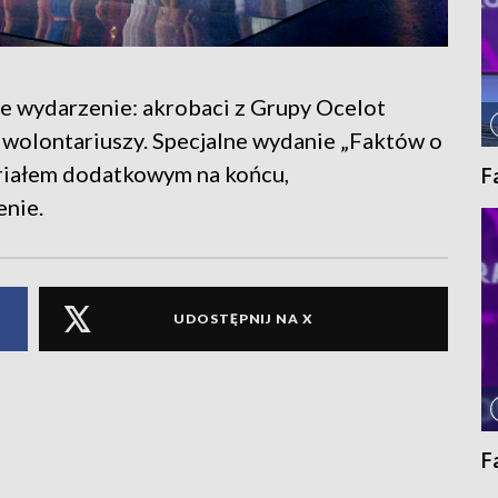
 wydarzenie: akrobaci z Grupy Ocelot
i wolontariuszy. Specjalne wydanie „Faktów o
eriałem dodatkowym na końcu,
F
enie.
UDOSTĘPNIJ NA X
F