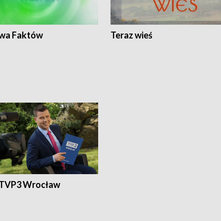
wa Faktów
Teraz wieś
 TVP3 Wrocław