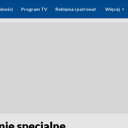
lności
Program TV
Reklama i patronat
Więcej
nie specjalne