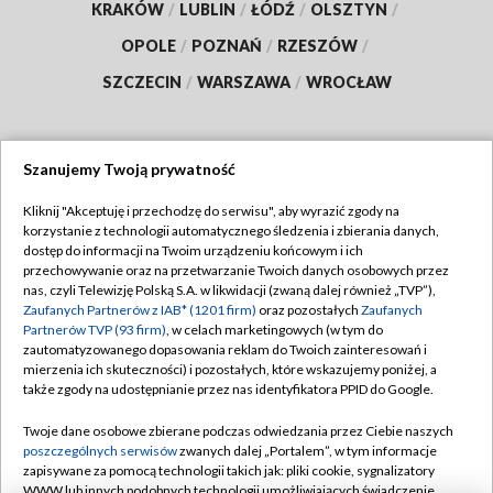
KRAKÓW
/
LUBLIN
/
ŁÓDŹ
/
OLSZTYN
/
OPOLE
/
POZNAŃ
/
RZESZÓW
/
SZCZECIN
/
WARSZAWA
/
WROCŁAW
Szanujemy Twoją prywatność
Dołącz do nas:
Kliknij "Akceptuję i przechodzę do serwisu", aby wyrazić zgody na
korzystanie z technologii automatycznego śledzenia i zbierania danych,
TVP
dostęp do informacji na Twoim urządzeniu końcowym i ich
Abonament TVP
przechowywanie oraz na przetwarzanie Twoich danych osobowych przez
Regulamin TVP
nas, czyli Telewizję Polską S.A. w likwidacji (zwaną dalej również „TVP”),
Emisja w TVP
Polityka prywatności
Zaufanych Partnerów z IAB* (1201 firm)
oraz pozostałych
Zaufanych
Partnerów TVP (93 firm)
, w celach marketingowych (w tym do
Centrum informacji TVP
Moje zgody
zautomatyzowanego dopasowania reklam do Twoich zainteresowań i
mierzenia ich skuteczności) i pozostałych, które wskazujemy poniżej, a
Naziemna Telewizja Cyfrowa
Pomoc
także zgody na udostępnianie przez nas identyfikatora PPID do Google.
Sklep TVP
Biuro reklamy
Twoje dane osobowe zbierane podczas odwiedzania przez Ciebie naszych
Rada Programowa
Kontakt
poszczególnych serwisów
zwanych dalej „Portalem”, w tym informacje
zapisywane za pomocą technologii takich jak: pliki cookie, sygnalizatory
System NOS
WWW lub innych podobnych technologii umożliwiających świadczenie