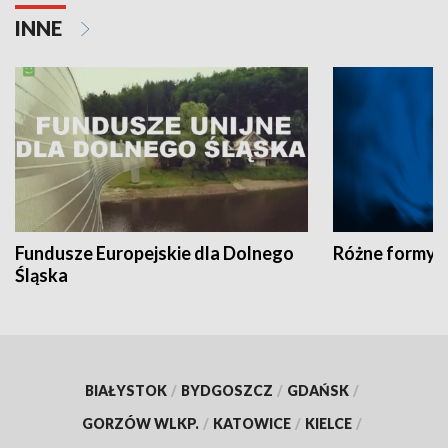
INNE
Fundusze Europejskie dla Dolnego
Różne formy t
Śląska
BIAŁYSTOK
/
BYDGOSZCZ
/
GDAŃSK
/
GORZÓW WLKP.
/
KATOWICE
/
KIELCE
/