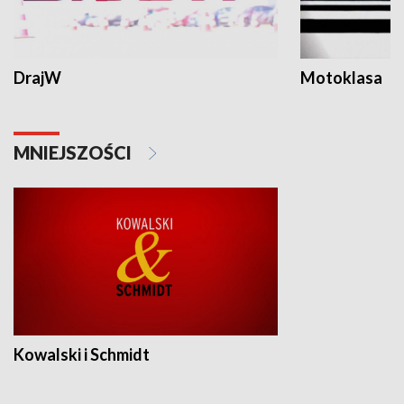
DrajW
Motoklasa
MNIEJSZOŚCI
Kowalski i Schmidt