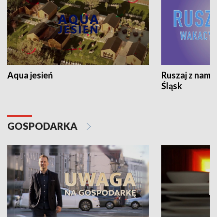
Aqua jesień
Ruszaj z nami
Śląsk
GOSPODARKA