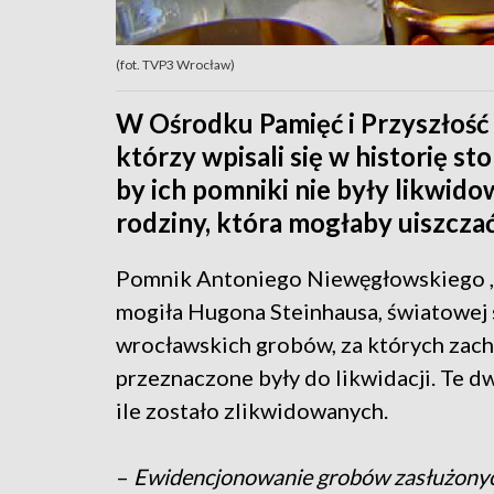
(fot. TVP3 Wrocław)
W Ośrodku Pamięć i Przyszłość
którzy wpisali się w historię st
by ich pomniki nie były likwid
rodziny, która mogłaby uiszcza
Pomnik Antoniego Niewęgłowskiego ,
mogiła Hugona Steinhausa, światowej 
wrocławskich grobów, za których zacho
przeznaczone były do likwidacji. Te dw
ile zostało zlikwidowanych.
–
Ewidencjonowanie grobów zasłużonych 