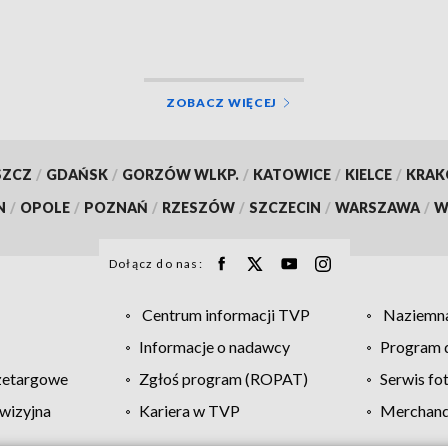
ZOBACZ WIĘCEJ
SZCZ
/
GDAŃSK
/
GORZÓW WLKP.
/
KATOWICE
/
KIELCE
/
KRA
N
/
OPOLE
/
POZNAŃ
/
RZESZÓW
/
SZCZECIN
/
WARSZAWA
/
W
Dołącz do nas:
Centrum informacji TVP
Naziemna
Informacje o nadawcy
Program d
zetargowe
Zgłoś program (ROPAT)
Serwis fo
wizyjna
Kariera w TVP
Merchandi