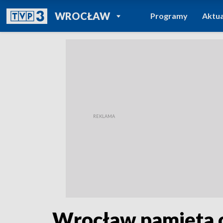
POWRÓT DO
WROCŁAW
Programy
Aktua
TVP REGIONY
Wrocław pamięta o