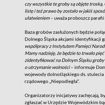
czy wszystkie te groby są objęte troską. 
listę i też prawo by zostało w jakiś sp
ułatwieniem
– uważa proboszcz parafii 
Baza grobów zasłużonych będzie połąc
Dolnego Śląska akcjami identyfikacji 
współpracy z Instytutem Pamięci Narodow
Mamy nadzieję, że będzie to trwało pięć
zidentyfikować na Dolnym Śląsku groby o
o utrzymanie wolności
– informuje Dom
wojewody dolnośląskiego ds. stuleci
rządowego „Niepodległa”.
Organizatorzy inicjatywy zachęcają, b
zgłaszać w Urzędzie Wojewódzkim bąd