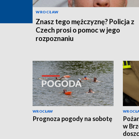
WROCŁAW
Znasz tego mężczyznę? Policja z
Czech prosi o pomoc w jego
rozpoznaniu
WROCŁAW
WROCŁ
Prognoza pogody na sobotę
Pożar
w Brz
doszc