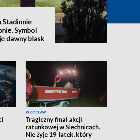
a Stadionie
onie. Symbol
e dawny blask
WROCŁAW
ci
Tragiczny finał akcji
ratunkowej w Siechnicach.
Nie żyje 19-latek, który