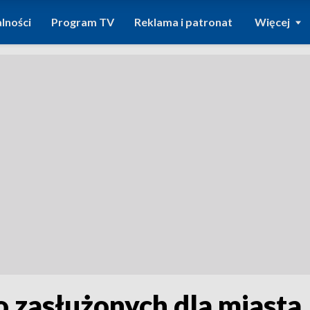
lności
Program TV
Reklama i patronat
Więcej
 zasłużonych dla miasta