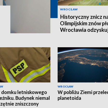
WROCŁAW
Historyczny znicz n
Olimpijskim znów pł
Wrocławia odzyskuj
AW
WROCŁAW
 domku letniskowego
W pobliżu Ziemi przele
eźniku. Budynek niemal
planetoida
zętnie zniszczony