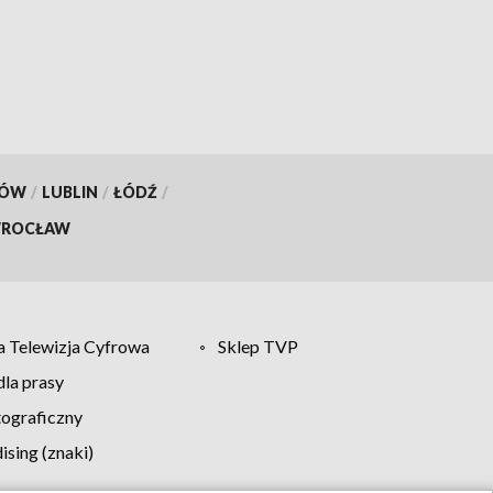
ratował kolegę
KÓW
/
LUBLIN
/
ŁÓDŹ
/
ROCŁAW
 Telewizja Cyfrowa
Sklep TVP
la prasy
tograficzny
sing (znaki)