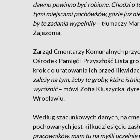
dawno powinno być robione. Chodzi o to
tymi miejscami pochówków, gdzie już nie 
by te zadania wypełniły
– tłumaczy Mar
Zajezdnia.
Zarząd Cmentarzy Komunalnych przych
Ośrodek Pamięć i Przyszłość Lista gr
krok do uratowania ich przed likwidac
zależy na tym, żeby te groby, które istn
wyróżnić
– mówi Zofia Kluszycka, dy
Wrocławiu.
Według szacunkowych danych, na cmen
pochowanych jest kilkudziesięciu zas
pracowników, mam tu na myśli uczelnie w