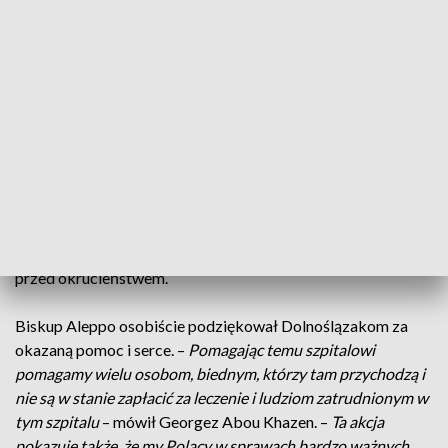
Biskup Aleppo przyjechał do Wrocławia na zaproszenie
metropolity wrocławskiego abpa Józefa Kupnego. Rano
wygłosił homilie w kościele Maksymiliana Marii Kolbego na
Gądowie i w kościele Matki Bożej Nieustającej Pomocy na
Muchoborze Małym, wieczorem uczestniczył w mszy w
katedrze św. Jana Chrzciciela.
Po sześciu latach konfliktu zbrojnego w Syrii miasto Aleppo
jest doszczętnie zrujnowane. W Syrii przed wojną mieszkały
22 miliony ludzi. 8 milionów opuściło swoje domy. Uciekali
przed okrucieństwem.
Biskup Aleppo osobiście podziękował Dolnoślązakom za
okazaną pomoc i serce. –
Pomagając temu szpitalowi
pomagamy wielu osobom, biednym, którzy tam przychodzą i
nie są w stanie zapłacić za leczenie i ludziom zatrudnionym w
tym szpitalu
– mówił Georgez Abou Khazen. –
Ta akcja
pokazuje także, że my Polacy w sprawach bardzo ważnych