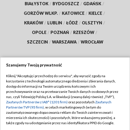
BIAŁYSTOK
/
BYDGOSZCZ
/
GDAŃSK
/
GORZÓW WLKP.
/
KATOWICE
/
KIELCE
/
KRAKÓW
/
LUBLIN
/
ŁÓDŹ
/
OLSZTYN
/
OPOLE
/
POZNAŃ
/
RZESZÓW
/
SZCZECIN
/
WARSZAWA
/
WROCŁAW
Szanujemy Twoją prywatność
Dołącz do nas:
Kliknij "Akceptuję i przechodzę do serwisu", aby wyrazić zgody na
korzystanie z technologii automatycznego śledzenia i zbierania danych,
TVP
dostęp do informacji na Twoim urządzeniu końcowym i ich
Abonament TVP
przechowywanie oraz na przetwarzanie Twoich danych osobowych przez
Regulamin TVP
nas, czyli Telewizję Polską S.A. w likwidacji (zwaną dalej również „TVP”),
Emisja w TVP
Polityka prywatności
Zaufanych Partnerów z IAB* (1201 firm)
oraz pozostałych
Zaufanych
Partnerów TVP (93 firm)
, w celach marketingowych (w tym do
Centrum informacji TVP
Moje zgody
zautomatyzowanego dopasowania reklam do Twoich zainteresowań i
mierzenia ich skuteczności) i pozostałych, które wskazujemy poniżej, a
Naziemna Telewizja Cyfrowa
Pomoc
także zgody na udostępnianie przez nas identyfikatora PPID do Google.
Sklep TVP