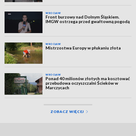
WROCŁAW
Front burzowy nad Dolnym Śląskiem.
IMGW ostrzega przed gwałtowną pogodą
WROCŁAW
Mistrzostwa Europy w płukaniu złota
WROCŁAW
Ponad 40 milionów złotych ma kosztować
przebudowa oczyszczalni Ścieków w
Marczycach
ZOBACZ WIĘCEJ