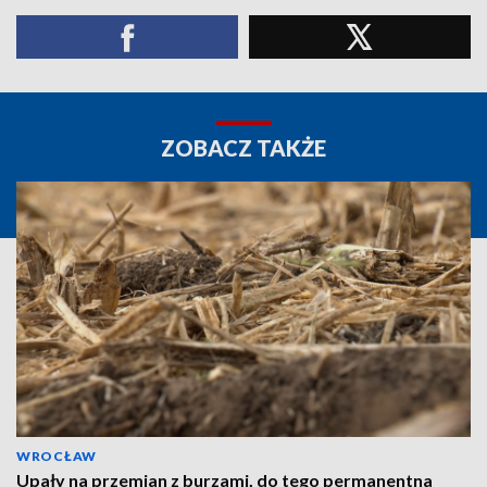
ZOBACZ TAKŻE
WROCŁAW
Upały na przemian z burzami, do tego permanentna