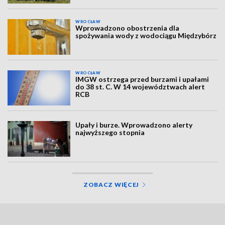
WROCŁAW
Wprowadzono obostrzenia dla
spożywania wody z wodociągu Międzybórz
WROCŁAW
IMGW ostrzega przed burzami i upałami
do 38 st. C. W 14 województwach alert
RCB
Upały i burze. Wprowadzono alerty
najwyższego stopnia
ZOBACZ WIĘCEJ