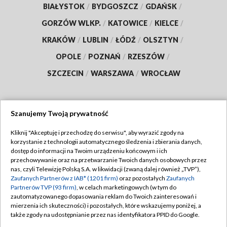
BIAŁYSTOK
/
BYDGOSZCZ
/
GDAŃSK
/
GORZÓW WLKP.
/
KATOWICE
/
KIELCE
/
KRAKÓW
/
LUBLIN
/
ŁÓDŹ
/
OLSZTYN
/
OPOLE
/
POZNAŃ
/
RZESZÓW
/
SZCZECIN
/
WARSZAWA
/
WROCŁAW
Szanujemy Twoją prywatność
Dołącz do nas:
Kliknij "Akceptuję i przechodzę do serwisu", aby wyrazić zgody na
korzystanie z technologii automatycznego śledzenia i zbierania danych,
TVP
dostęp do informacji na Twoim urządzeniu końcowym i ich
Abonament TVP
przechowywanie oraz na przetwarzanie Twoich danych osobowych przez
Regulamin TVP
nas, czyli Telewizję Polską S.A. w likwidacji (zwaną dalej również „TVP”),
Emisja w TVP
Polityka prywatności
Zaufanych Partnerów z IAB* (1201 firm)
oraz pozostałych
Zaufanych
Partnerów TVP (93 firm)
, w celach marketingowych (w tym do
Centrum informacji TVP
Moje zgody
zautomatyzowanego dopasowania reklam do Twoich zainteresowań i
mierzenia ich skuteczności) i pozostałych, które wskazujemy poniżej, a
Naziemna Telewizja Cyfrowa
Pomoc
także zgody na udostępnianie przez nas identyfikatora PPID do Google.
Sklep TVP