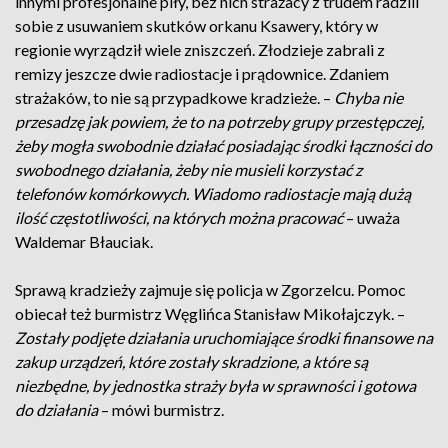
innymi profesjonalne piły, bez nich strażacy z trudem radzili
sobie z usuwaniem skutków orkanu Ksawery, który w
regionie wyrządził wiele zniszczeń. Złodzieje zabrali z
remizy jeszcze dwie radiostacje i prądownice. Zdaniem
strażaków, to nie są przypadkowe kradzieże. –
Chyba nie
przesadzę jak powiem, że to na potrzeby grupy przestępczej,
żeby mogła swobodnie działać posiadając środki łączności do
swobodnego działania, żeby nie musieli korzystać z
telefonów komórkowych. Wiadomo radiostacje mają dużą
ilość częstotliwości, na których można pracować
– uważa
Waldemar Błauciak.
Sprawą kradzieży zajmuje się policja w Zgorzelcu. Pomoc
obiecał też burmistrz Węglińca Stanisław Mikołajczyk. –
Zostały podjęte działania uruchomiające środki finansowe na
zakup urządzeń, które zostały skradzione, a które są
niezbędne, by jednostka straży była w sprawności i gotowa
do działania
– mówi burmistrz.