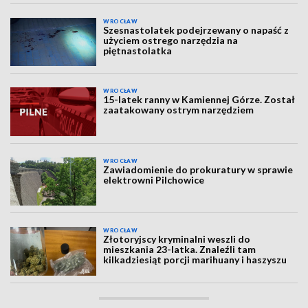
WROCŁAW
Szesnastolatek podejrzewany o napaść z
użyciem ostrego narzędzia na
piętnastolatka
WROCŁAW
15-latek ranny w Kamiennej Górze. Został
zaatakowany ostrym narzędziem
WROCŁAW
Zawiadomienie do prokuratury w sprawie
elektrowni Pilchowice
WROCŁAW
Złotoryjscy kryminalni weszli do
mieszkania 23-latka. Znaleźli tam
kilkadziesiąt porcji marihuany i haszyszu