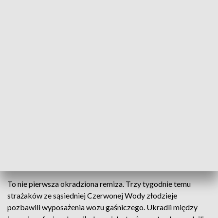
z podziału bojowego
– mówi strażak Szymon Mikołajczyk.
Złodzieje próbowali zabrać też inne rzeczy, ale zauważyła ich
jedna z mieszkanek wioski i wszczęła alarm. –
Sąsiadka jest
takim naszym cichym bohaterem, ponieważ były już
przygotowane kolejne sprzęty do wyniesienia w tym agregat
hydrauliczny z narzędziami hydraulicznymi do cięcia
samochodu
– mówią mieszkańcy.
Strażacy nie kryją rozgoryczenia. Radiotelefony są warte
ponad 8 tys. zł. Sprzęt był zbierany latami, a strażaków nie
stać za zakup nowego. Sami nie mają pieniędzy, funduszami z
budżetu gminy Węgliniec muszą podzielić się z czterema
pozostałymi jednostkami OSP.
To nie pierwsza okradziona remiza. Trzy tygodnie temu
strażaków ze sąsiedniej Czerwonej Wody złodzieje
pozbawili wyposażenia wozu gaśniczego. Ukradli między