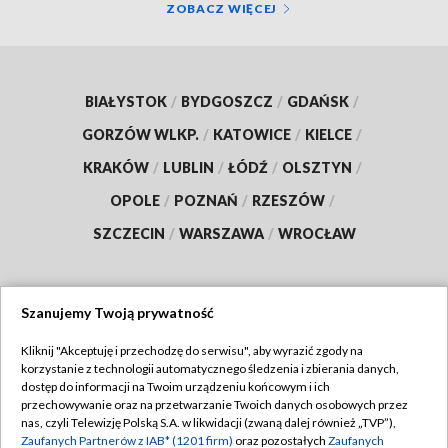
ZOBACZ WIĘCEJ
BIAŁYSTOK
/
BYDGOSZCZ
/
GDAŃSK
/
GORZÓW WLKP.
/
KATOWICE
/
KIELCE
/
KRAKÓW
/
LUBLIN
/
ŁÓDŹ
/
OLSZTYN
/
OPOLE
/
POZNAŃ
/
RZESZÓW
/
SZCZECIN
/
WARSZAWA
/
WROCŁAW
Szanujemy Twoją prywatność
Dołącz do nas:
Kliknij "Akceptuję i przechodzę do serwisu", aby wyrazić zgody na
korzystanie z technologii automatycznego śledzenia i zbierania danych,
TVP
dostęp do informacji na Twoim urządzeniu końcowym i ich
Abonament TVP
przechowywanie oraz na przetwarzanie Twoich danych osobowych przez
Regulamin TVP
nas, czyli Telewizję Polską S.A. w likwidacji (zwaną dalej również „TVP”),
Emisja w TVP
Polityka prywatności
Zaufanych Partnerów z IAB* (1201 firm)
oraz pozostałych
Zaufanych