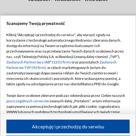
Szanujemy Twoją prywatność
Dołącz do nas:
Kliknij "Akceptuję i przechodzę do serwisu", aby wyrazić zgody na
korzystanie z technologii automatycznego śledzenia i zbierania danych,
TVP
dostęp do informacji na Twoim urządzeniu końcowym i ich
Abonament TVP
przechowywanie oraz na przetwarzanie Twoich danych osobowych przez
Regulamin TVP
nas, czyli Telewizję Polską S.A. w likwidacji (zwaną dalej również „TVP”),
Emisja w TVP
Polityka prywatności
Zaufanych Partnerów z IAB* (1201 firm)
oraz pozostałych
Zaufanych
Partnerów TVP (93 firm)
, w celach marketingowych (w tym do
Centrum informacji TVP
Moje zgody
zautomatyzowanego dopasowania reklam do Twoich zainteresowań i
mierzenia ich skuteczności) i pozostałych, które wskazujemy poniżej, a
Naziemna Telewizja Cyfrowa
Pomoc
także zgody na udostępnianie przez nas identyfikatora PPID do Google.
Sklep TVP
Biuro reklamy
Twoje dane osobowe zbierane podczas odwiedzania przez Ciebie naszych
Rada Programowa
Kontakt
poszczególnych serwisów
zwanych dalej „Portalem”, w tym informacje
zapisywane za pomocą technologii takich jak: pliki cookie, sygnalizatory
System NOS
WWW lub innych podobnych technologii umożliwiających świadczenie
dopasowanych i bezpiecznych usług, personalizację treści oraz reklam,
Informacje o nadawcy
Kanały
udostępnianie funkcji mediów społecznościowych oraz analizowanie
Akceptuję i przechodzę do serwisu
ruchu w Internecie.
Program dla prasy
©2026 Telewizja Polska S.A. w likwidacji