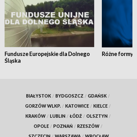
Fundusze Europejskie dla Dolnego
Różne formy t
Śląska
BIAŁYSTOK
/
BYDGOSZCZ
/
GDAŃSK
/
GORZÓW WLKP.
/
KATOWICE
/
KIELCE
/
KRAKÓW
/
LUBLIN
/
ŁÓDŹ
/
OLSZTYN
/
OPOLE
/
POZNAŃ
/
RZESZÓW
/
SZCZECIN
/
WARSZAWA
/
WROCŁAW