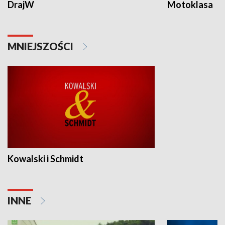
DrajW
Motoklasa
MNIEJSZOŚCI
Kowalski i Schmidt
INNE