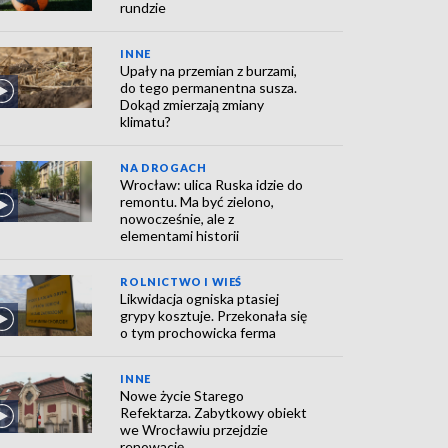
rundzie
INNE
Upały na przemian z burzami,
do tego permanentna susza.
Dokąd zmierzają zmiany
klimatu?
NA DROGACH
Wrocław: ulica Ruska idzie do
remontu. Ma być zielono,
nowocześnie, ale z
elementami historii
ROLNICTWO I WIEŚ
Likwidacja ogniska ptasiej
grypy kosztuje. Przekonała się
o tym prochowicka ferma
INNE
Nowe życie Starego
Refektarza. Zabytkowy obiekt
we Wrocławiu przejdzie
renowację