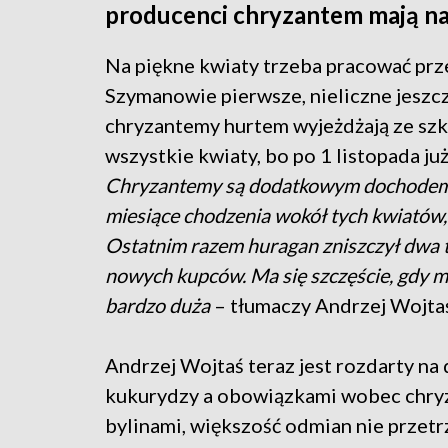
producenci chryzantem mają naj
Na piękne kwiaty trzeba pracować prz
Szymanowie pierwsze, nieliczne jeszc
chryzantemy hurtem wyjeżdżają ze szk
wszystkie kwiaty, bo po 1 listopada ju
Chryzantemy są dodatkowym dochodem w
miesiące chodzenia wokół tych kwiatów, t
Ostatnim razem huragan zniszczył dwa t
nowych kupców. Ma się szczęście, gdy ma 
bardzo duża
– tłumaczy Andrzej Wojta
Andrzej Wojtaś teraz jest rozdarty na
kukurydzy a obowiązkami wobec chryz
bylinami, większość odmian nie przetr