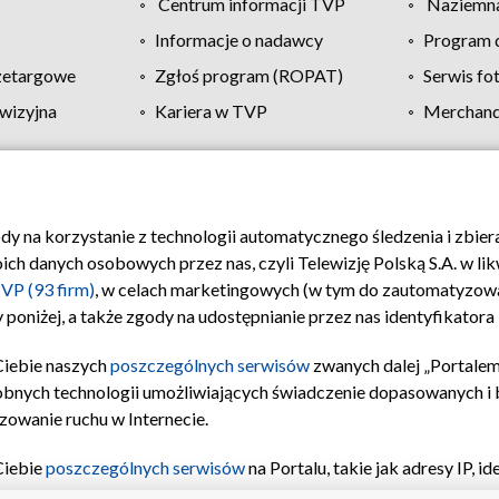
Centrum informacji TVP
Naziemna
Informacje o nadawcy
Program d
zetargowe
Zgłoś program (ROPAT)
Serwis fo
wizyjna
Kariera w TVP
Merchandi
Polityka prywatności
Moje zgody
Pomoc
Biuro re
ody na korzystanie z technologii automatycznego śledzenia i zbie
 danych osobowych przez nas, czyli Telewizję Polską S.A. w likw
VP (93 firm)
, w celach marketingowych (w tym do zautomatyzow
 poniżej, a także zgody na udostępnianie przez nas identyfikator
Ciebie naszych
poszczególnych serwisów
zwanych dalej „Portalem
obnych technologii umożliwiających świadczenie dopasowanych i be
zowanie ruchu w Internecie.
Ciebie
poszczególnych serwisów
na Portalu, takie jak adresy IP, 
sach Portalu czy historia odwiedzin będą przetwarzane przez TV