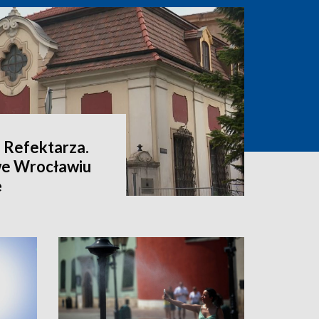
 Refektarza.
we Wrocławiu
ę