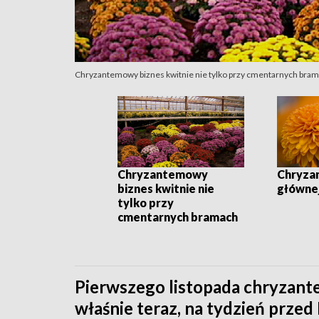
Chryzantemowy biznes kwitnie nie tylko przy cmentarnych bra
Chryzantemowy
Chryzan
biznes kwitnie nie
główne
tylko przy
cmentarnych bramach
Pierwszego listopada chryzant
właśnie teraz, na tydzień prze