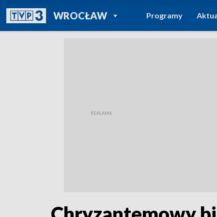
POWRÓT DO
WROCŁAW
Programy
Aktua
TVP REGIONY
Chryzantemowy biz