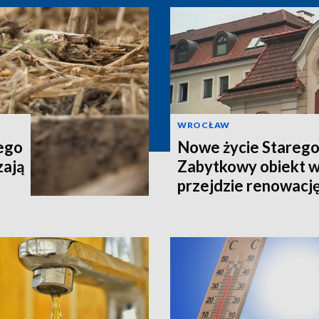
WROCŁAW
tego
Nowe życie Starego
zają
Zabytkowy obiekt 
przejdzie renowacj