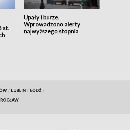
Upały i burze.
Wprowadzono alerty
 st.
najwyższego stopnia
ch
KÓW
/
LUBLIN
/
ŁÓDŹ
/
ROCŁAW