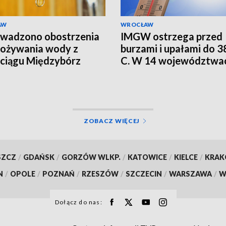
AW
WROCŁAW
wadzono obostrzenia
IMGW ostrzega przed
pożywania wody z
burzami i upałami do 38
ciągu Międzybórz
C. W 14 województwa
alert RCB
ZOBACZ WIĘCEJ
SZCZ
/
GDAŃSK
/
GORZÓW WLKP.
/
KATOWICE
/
KIELCE
/
KRA
N
/
OPOLE
/
POZNAŃ
/
RZESZÓW
/
SZCZECIN
/
WARSZAWA
/
W
Dołącz do nas: