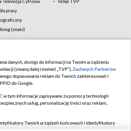
 Telewizja Cyfrowa
Sklep TVP
la prasy
tograficzny
sing (znaki)
klamy
Kontakt
rania danych, dostęp do informacji na Twoim urządzeniu
idacji (zwaną dalej również „TVP”),
Zaufanych Partnerów
anego dopasowania reklam do Twoich zainteresowań i
a PPID do Google.
”, w tym informacje zapisywane za pomocą technologii
zpiecznych usług, personalizację treści oraz reklam,
identyfikatory Twoich urządzeń końcowych i identyfikatory
P,
Zaufanych Partnerów z IAB
oraz pozostałych
Zaufanych