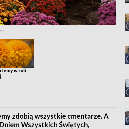
mach
temy w roli
j
emy zdobią wszystkie cmentarze. A
d Dniem Wszystkich Świętych,