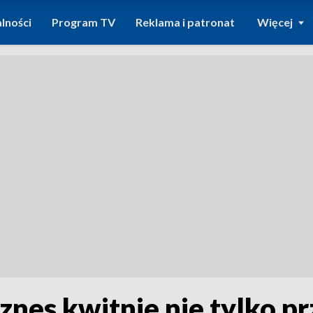
lności
Program TV
Reklama i patronat
Więcej
nes kwitnie nie tylko p