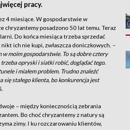
więcej pracy.
ez 4 miesiące. W gospodarstwie w
ze chryzantemy posadzono 50 lat temu. Teraz
larni. Do końca miesiąca trzeba sprzedać
ż nikt ich nie kupi, zwłaszcza doniczkowych.
–
 moim gospodarstwie. To są dobre cztery
rzeba opryski i siatki robić, doglądać tego.
unele i miałem problem. Trudno znaleźć
się stałego klienta, bo konkurencja jest
ś.
 dwoje – między koniecznością zebrania
antem. Bo choć chryzantemy z natury są
zyma zimy. I ku rozczarowaniu klientów,