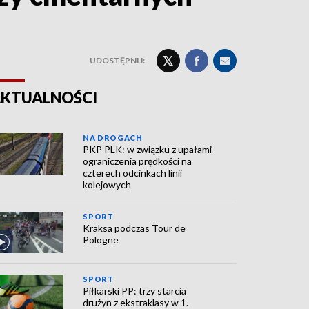
UDOSTĘPNIJ:
KTUALNOŚCI
NA DROGACH
PKP PLK: w związku z upałami
ograniczenia prędkości na
czterech odcinkach linii
kolejowych
SPORT
Kraksa podczas Tour de
Pologne
SPORT
Piłkarski PP: trzy starcia
drużyn z ekstraklasy w 1.