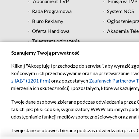
Abonament TVP
Emisja w TVP
Rada Programowa
System NOS
Biuro Reklamy
Ogłoszenie pr
Oferta Handlowa
Akademia Tele
Telegazeta ogłoszenia
Szanujemy Twoją prywatność
Regulamin TVP
Kliknij "Akceptuję i przechodzę do serwisu", aby wyrazić zg
końcowym i ich przechowywanie oraz na przetwarzanie Twoich
z IAB* (1201 firm)
oraz pozostałych
Zaufanych Partnerów T
mierzenia ich skuteczności) i pozostałych, które wskazujemy
Twoje dane osobowe zbierane podczas odwiedzania przez 
takich jak: pliki cookie, sygnalizatory WWW lub innych pod
udostępnianie funkcji mediów społecznościowych oraz anali
Twoje dane osobowe zbierane podczas odwiedzania przez 
plików cookie, informacje o Twoich wyszukiwaniach w serwi