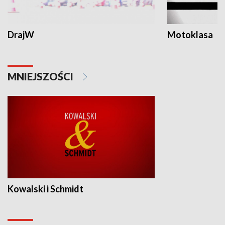
DrajW
Motoklasa
MNIEJSZOŚCI
Kowalski i Schmidt