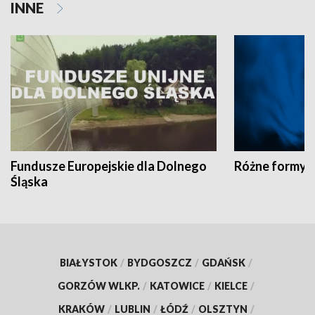
INNE
Fundusze Europejskie dla Dolnego
Różne formy t
Śląska
BIAŁYSTOK
/
BYDGOSZCZ
/
GDAŃSK
/
GORZÓW WLKP.
/
KATOWICE
/
KIELCE
/
KRAKÓW
/
LUBLIN
/
ŁÓDŹ
/
OLSZTYN
/