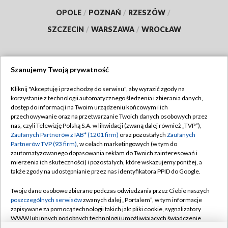
OPOLE
/
POZNAŃ
/
RZESZÓW
/
SZCZECIN
/
WARSZAWA
/
WROCŁAW
Szanujemy Twoją prywatność
Dołącz do nas:
Kliknij "Akceptuję i przechodzę do serwisu", aby wyrazić zgody na
korzystanie z technologii automatycznego śledzenia i zbierania danych,
TVP
dostęp do informacji na Twoim urządzeniu końcowym i ich
Abonament TVP
przechowywanie oraz na przetwarzanie Twoich danych osobowych przez
Regulamin TVP
nas, czyli Telewizję Polską S.A. w likwidacji (zwaną dalej również „TVP”),
Emisja w TVP
Polityka prywatności
Zaufanych Partnerów z IAB* (1201 firm)
oraz pozostałych
Zaufanych
Partnerów TVP (93 firm)
, w celach marketingowych (w tym do
Centrum informacji TVP
Moje zgody
zautomatyzowanego dopasowania reklam do Twoich zainteresowań i
mierzenia ich skuteczności) i pozostałych, które wskazujemy poniżej, a
Naziemna Telewizja Cyfrowa
Pomoc
także zgody na udostępnianie przez nas identyfikatora PPID do Google.
Sklep TVP
Biuro reklamy
Twoje dane osobowe zbierane podczas odwiedzania przez Ciebie naszych
Rada Programowa
Kontakt
poszczególnych serwisów
zwanych dalej „Portalem”, w tym informacje
zapisywane za pomocą technologii takich jak: pliki cookie, sygnalizatory
System NOS
WWW lub innych podobnych technologii umożliwiających świadczenie
dopasowanych i bezpiecznych usług, personalizację treści oraz reklam,