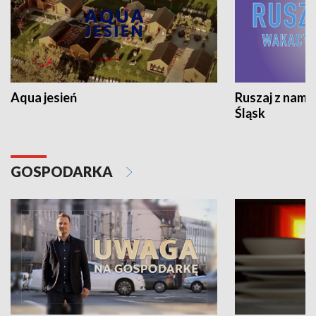
Aqua jesień
Ruszaj z nami
Śląsk
GOSPODARKA