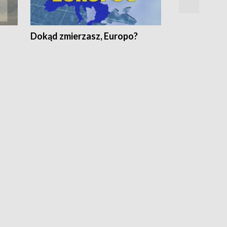
Dokąd zmierzasz, Europo?
Fakty Komen