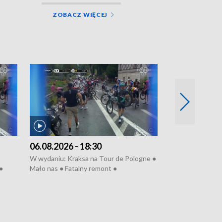
ZOBACZ WIĘCEJ
06.08.2026 - 18:30
05.08.2026 - 
W wydaniu: Kraksa na Tour de Pologne ●
W wydaniu: Dlacz
●
Mało nas ● Fatalny remont ●
do rzeki ● Lato 
 grypa
Sterroryzowane osiedle ● Kosztowna
● Senior za kółki
ko ●
ptasia grypa ● Pociągiem na lotnisko ●
cierpiwych ● Mro
Nowa Ruska ● Refektarz do remontu ●
Koniec upałów