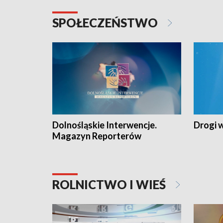
SPOŁECZEŃSTWO
Dolnośląskie Interwencje.
Drogi 
Magazyn Reporterów
ROLNICTWO I WIEŚ