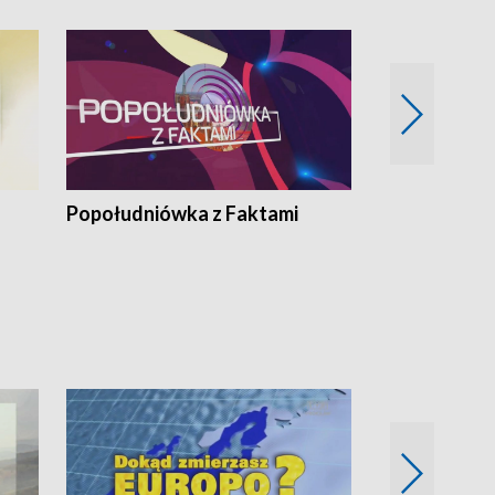
Popołudniówka z Faktami
Z Unią na Ty