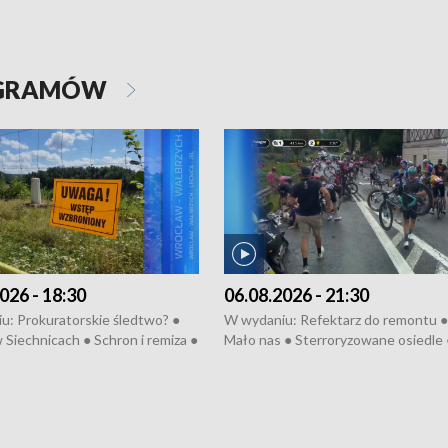
OGRAMÓW
026 - 18:30
06.08.2026 - 21:30
u: Prokuratorskie śledtwo? ●
W wydaniu: Refektarz do remontu ●
 Siechnicach ● Schron i remiza ●
Mało nas ● Sterroryzowane osiedle 
Morawiecki we Wrocławiu ● 81.
Fatalny remont ● Kosztowna ptasia
iędzynarodowego Festiwalu
● Nowa Ruska ● Pociągiem na lotnis
skiego ● Na pomoc Hiszpanom
Koniec upałów ● Kraksa na Tour de
wa po powodzi ● Filmowy
Pologne
z