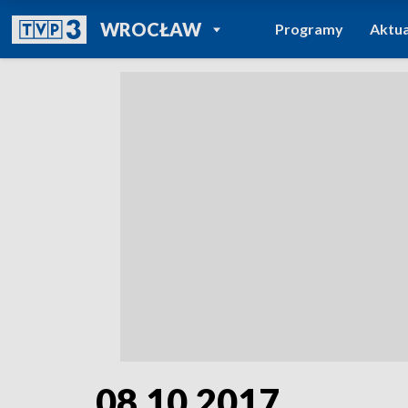
POWRÓT DO
WROCŁAW
Programy
Aktua
TVP REGIONY
08.10.2017