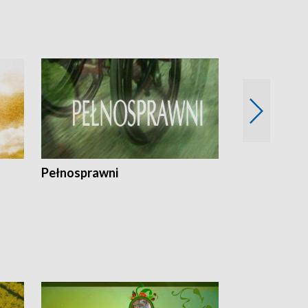
Pełnosprawni
Bezpieczny 