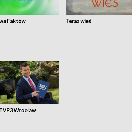
wa Faktów
Teraz wieś
 TVP3 Wrocław