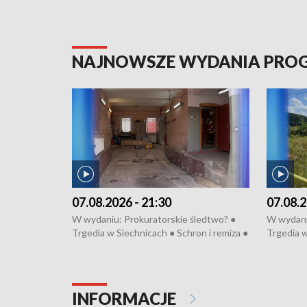
NAJNOWSZE WYDANIA PR
07.08.2026 - 21:30
07.08.2
W wydaniu: Prokuratorskie śledtwo? ●
W wydani
Trgedia w Siechnicach ● Schron i remiza ●
Trgedia w
Mateusz Morawiecki we Wrocławiu ● 81.
Mateusz 
edycja Międzynarodowego Festiwalu
edycja M
Chopinowskiego ● Na pomoc Hiszpanom
Chopinow
● Odbudowa po powodzi ● Filmowy
● Odbudo
INFORMACJE
Lubomierz
Lubomier