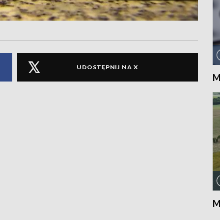
UDOSTĘPNIJ NA X
M
M