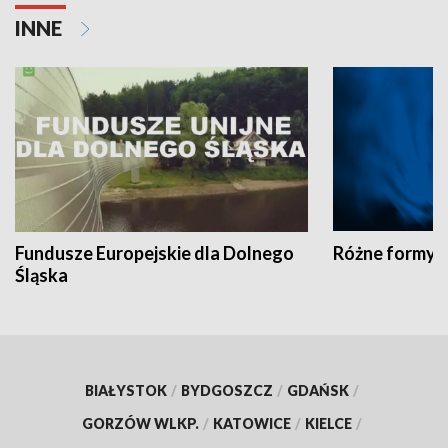
INNE
Fundusze Europejskie dla Dolnego
Różne formy t
Śląska
BIAŁYSTOK
/
BYDGOSZCZ
/
GDAŃSK
/
GORZÓW WLKP.
/
KATOWICE
/
KIELCE
/