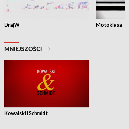
DrajW
Motoklasa
MNIEJSZOŚCI
Kowalski i Schmidt