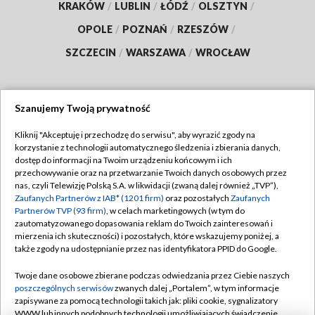
KRAKÓW
/
LUBLIN
/
ŁÓDŹ
/
OLSZTYN
/
OPOLE
/
POZNAŃ
/
RZESZÓW
/
SZCZECIN
/
WARSZAWA
/
WROCŁAW
Szanujemy Twoją prywatność
Dołącz do nas:
Kliknij "Akceptuję i przechodzę do serwisu", aby wyrazić zgody na
korzystanie z technologii automatycznego śledzenia i zbierania danych,
TVP
dostęp do informacji na Twoim urządzeniu końcowym i ich
Abonament TVP
przechowywanie oraz na przetwarzanie Twoich danych osobowych przez
Regulamin TVP
nas, czyli Telewizję Polską S.A. w likwidacji (zwaną dalej również „TVP”),
Emisja w TVP
Polityka prywatności
Zaufanych Partnerów z IAB* (1201 firm)
oraz pozostałych
Zaufanych
Partnerów TVP (93 firm)
, w celach marketingowych (w tym do
Centrum informacji TVP
Moje zgody
zautomatyzowanego dopasowania reklam do Twoich zainteresowań i
mierzenia ich skuteczności) i pozostałych, które wskazujemy poniżej, a
Naziemna Telewizja Cyfrowa
Pomoc
także zgody na udostępnianie przez nas identyfikatora PPID do Google.
Sklep TVP
Biuro reklamy
Twoje dane osobowe zbierane podczas odwiedzania przez Ciebie naszych
Rada Programowa
Kontakt
poszczególnych serwisów
zwanych dalej „Portalem”, w tym informacje
zapisywane za pomocą technologii takich jak: pliki cookie, sygnalizatory
System NOS
WWW lub innych podobnych technologii umożliwiających świadczenie