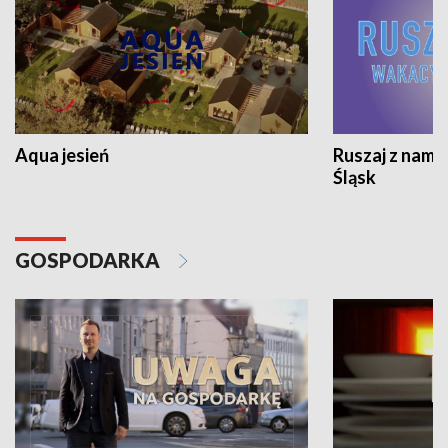
Aqua jesień
Ruszaj z nami
Śląsk
GOSPODARKA