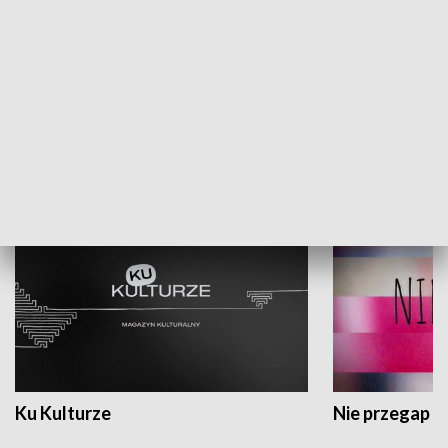
Dlaczego krowa...
Energia Przysz
KULTURA I SZTUKA
Ku Kulturze
Nie przegap