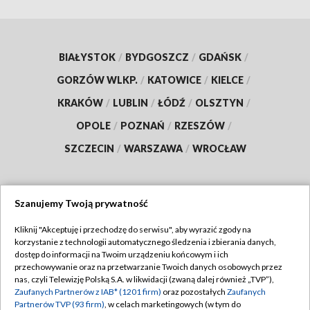
BIAŁYSTOK
/
BYDGOSZCZ
/
GDAŃSK
/
GORZÓW WLKP.
/
KATOWICE
/
KIELCE
/
KRAKÓW
/
LUBLIN
/
ŁÓDŹ
/
OLSZTYN
/
OPOLE
/
POZNAŃ
/
RZESZÓW
/
SZCZECIN
/
WARSZAWA
/
WROCŁAW
Szanujemy Twoją prywatność
Dołącz do nas:
Kliknij "Akceptuję i przechodzę do serwisu", aby wyrazić zgody na
korzystanie z technologii automatycznego śledzenia i zbierania danych,
TVP
dostęp do informacji na Twoim urządzeniu końcowym i ich
Abonament TVP
przechowywanie oraz na przetwarzanie Twoich danych osobowych przez
Regulamin TVP
nas, czyli Telewizję Polską S.A. w likwidacji (zwaną dalej również „TVP”),
Emisja w TVP
Polityka prywatności
Zaufanych Partnerów z IAB* (1201 firm)
oraz pozostałych
Zaufanych
Partnerów TVP (93 firm)
, w celach marketingowych (w tym do