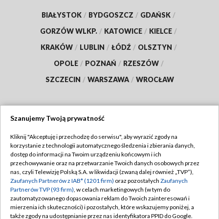
BIAŁYSTOK
/
BYDGOSZCZ
/
GDAŃSK
/
GORZÓW WLKP.
/
KATOWICE
/
KIELCE
/
KRAKÓW
/
LUBLIN
/
ŁÓDŹ
/
OLSZTYN
/
OPOLE
/
POZNAŃ
/
RZESZÓW
/
SZCZECIN
/
WARSZAWA
/
WROCŁAW
Szanujemy Twoją prywatność
Dołącz do nas:
Kliknij "Akceptuję i przechodzę do serwisu", aby wyrazić zgody na
korzystanie z technologii automatycznego śledzenia i zbierania danych,
TVP
dostęp do informacji na Twoim urządzeniu końcowym i ich
Abonament TVP
przechowywanie oraz na przetwarzanie Twoich danych osobowych przez
Regulamin TVP
nas, czyli Telewizję Polską S.A. w likwidacji (zwaną dalej również „TVP”),
Emisja w TVP
Polityka prywatności
Zaufanych Partnerów z IAB* (1201 firm)
oraz pozostałych
Zaufanych
Partnerów TVP (93 firm)
, w celach marketingowych (w tym do
Centrum informacji TVP
Moje zgody
zautomatyzowanego dopasowania reklam do Twoich zainteresowań i
mierzenia ich skuteczności) i pozostałych, które wskazujemy poniżej, a
Naziemna Telewizja Cyfrowa
Pomoc
także zgody na udostępnianie przez nas identyfikatora PPID do Google.