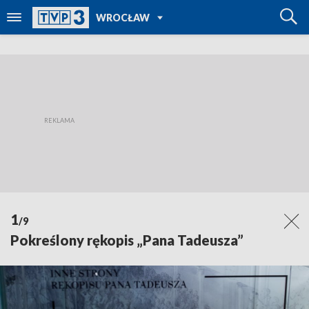
POWRÓT DO
WROCŁAW
TVP REGIONY
1
/9
Pokreślony rękopis „Pana Tadeusza”