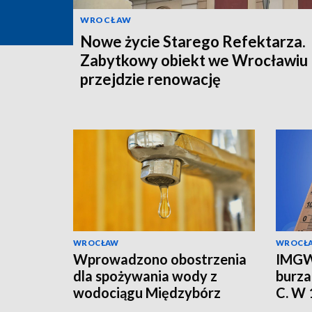
WROCŁAW
Nowe życie Starego Refektarza.
Zabytkowy obiekt we Wrocławiu
przejdzie renowację
WROCŁAW
WROCŁ
Wprowadzono obostrzenia
IMGW
dla spożywania wody z
burza
wodociągu Międzybórz
C. W
alert