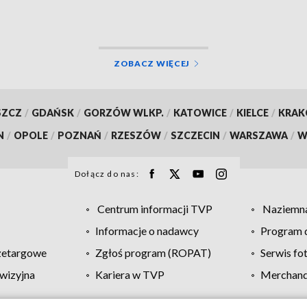
ZOBACZ WIĘCEJ
SZCZ
/
GDAŃSK
/
GORZÓW WLKP.
/
KATOWICE
/
KIELCE
/
KRA
N
/
OPOLE
/
POZNAŃ
/
RZESZÓW
/
SZCZECIN
/
WARSZAWA
/
W
Dołącz do nas:
Centrum informacji TVP
Naziemna
Informacje o nadawcy
Program d
zetargowe
Zgłoś program (ROPAT)
Serwis fo
wizyjna
Kariera w TVP
Merchandi