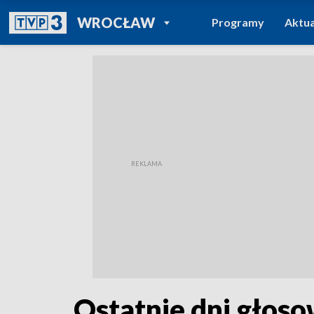
POWRÓT DO
WROCŁAW
Programy
Aktua
TVP REGIONY
Ostatnie dni gło