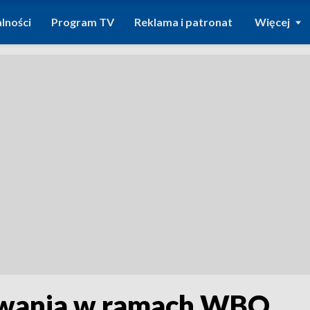
lności
Program TV
Reklama i patronat
Więcej
sowania w ramach WBO