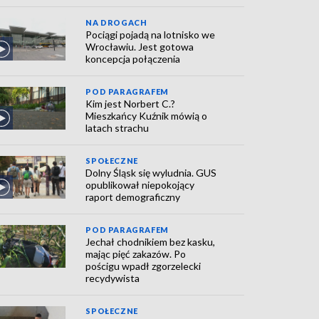
NA DROGACH
Pociągi pojadą na lotnisko we
Wrocławiu. Jest gotowa
koncepcja połączenia
POD PARAGRAFEM
Kim jest Norbert C.?
Mieszkańcy Kuźnik mówią o
latach strachu
SPOŁECZNE
Dolny Śląsk się wyludnia. GUS
opublikował niepokojący
raport demograficzny
POD PARAGRAFEM
Jechał chodnikiem bez kasku,
mając pięć zakazów. Po
pościgu wpadł zgorzelecki
recydywista
SPOŁECZNE