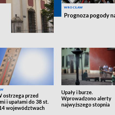
WROCŁAW
Prognoza pogody na
AW
Upały i burze.
 ostrzega przed
Wprowadzono alerty
mi i upałami do 38 st.
najwyższego stopnia
 14 województwach
 RCB