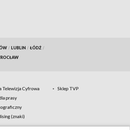
KÓW
/
LUBLIN
/
ŁÓDŹ
/
ROCŁAW
 Telewizja Cyfrowa
Sklep TVP
la prasy
tograficzny
sing (znaki)