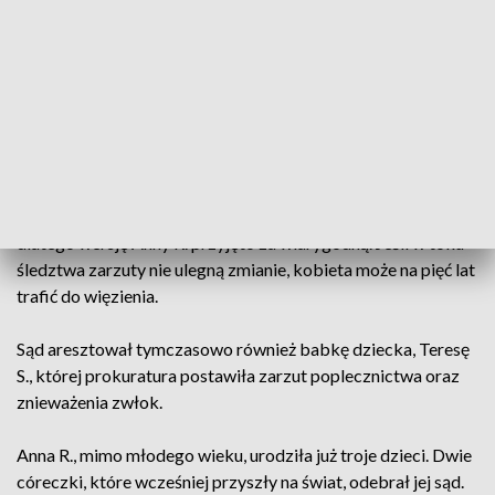
Z wnioskiem o areszt dla Anny R. wystąpiła miejscowa
prokuratura. W południe odbyło się posiedzenie sądu w tej
sprawie. Najbliższe trzy miesiące kobieta spędzi za kratami.
Z ustaleń śledztwa wynika, że poród odbył się dwa tygodnie
temu w domu w Kłobuczynie, po którym Anna R. zakopała
dziecko w ogródku. Pomagała jej w tym własna matka.
Według biegłego sądowego, noworodek nie był
wcześniakiem, nie udało się natomiast ustalić czy był żywy,
dlatego wersję Anny R. przyjęto za wiarygodną. Jeśli w toku
śledztwa zarzuty nie ulegną zmianie, kobieta może na pięć lat
trafić do więzienia.
Sąd aresztował tymczasowo również babkę dziecka, Teresę
S., której prokuratura postawiła zarzut poplecznictwa oraz
znieważenia zwłok.
Anna R., mimo młodego wieku, urodziła już troje dzieci. Dwie
córeczki, które wcześniej przyszły na świat, odebrał jej sąd.