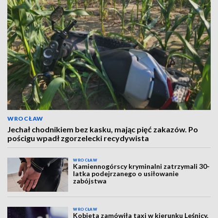
WROCŁAW
Jechał chodnikiem bez kasku, mając pięć zakazów. Po
pościgu wpadł zgorzelecki recydywista
WROCŁAW
Kamiennogórscy kryminalni zatrzymali 30-
latka podejrzanego o usiłowanie
zabójstwa
WROCŁAW
Kobieta zamówiła taxi w kierunku Leśnicy.