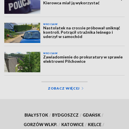
Kierowca miał ją wykorzystać
WROCŁAW
Nastolatek na crossie próbował uniknąć
kontroli. Potrącił strażnika leśnego i
uderzył w samochód
WROCŁAW
Zawiadomienie do prokuratury w sprawie
elektrowni Pilchowice
ZOBACZ WIĘCEJ
BIAŁYSTOK
/
BYDGOSZCZ
/
GDAŃSK
/
GORZÓW WLKP.
/
KATOWICE
/
KIELCE
/