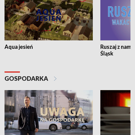
Aqua jesień
Ruszaj z nami
Śląsk
GOSPODARKA