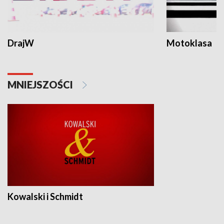
DrajW
Motoklasa
MNIEJSZOŚCI
Kowalski i Schmidt