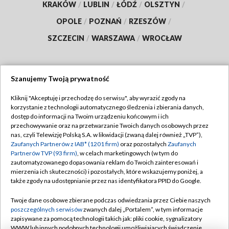
KRAKÓW
/
LUBLIN
/
ŁÓDŹ
/
OLSZTYN
/
OPOLE
/
POZNAŃ
/
RZESZÓW
/
SZCZECIN
/
WARSZAWA
/
WROCŁAW
Szanujemy Twoją prywatność
Dołącz do nas:
Kliknij "Akceptuję i przechodzę do serwisu", aby wyrazić zgody na
korzystanie z technologii automatycznego śledzenia i zbierania danych,
TVP
dostęp do informacji na Twoim urządzeniu końcowym i ich
Abonament TVP
przechowywanie oraz na przetwarzanie Twoich danych osobowych przez
Regulamin TVP
nas, czyli Telewizję Polską S.A. w likwidacji (zwaną dalej również „TVP”),
Emisja w TVP
Polityka prywatności
Zaufanych Partnerów z IAB* (1201 firm)
oraz pozostałych
Zaufanych
Partnerów TVP (93 firm)
, w celach marketingowych (w tym do
Centrum informacji TVP
Moje zgody
zautomatyzowanego dopasowania reklam do Twoich zainteresowań i
mierzenia ich skuteczności) i pozostałych, które wskazujemy poniżej, a
Naziemna Telewizja Cyfrowa
Pomoc
także zgody na udostępnianie przez nas identyfikatora PPID do Google.
Sklep TVP
Biuro reklamy
Twoje dane osobowe zbierane podczas odwiedzania przez Ciebie naszych
Rada Programowa
Kontakt
poszczególnych serwisów
zwanych dalej „Portalem”, w tym informacje
zapisywane za pomocą technologii takich jak: pliki cookie, sygnalizatory
System NOS
WWW lub innych podobnych technologii umożliwiających świadczenie