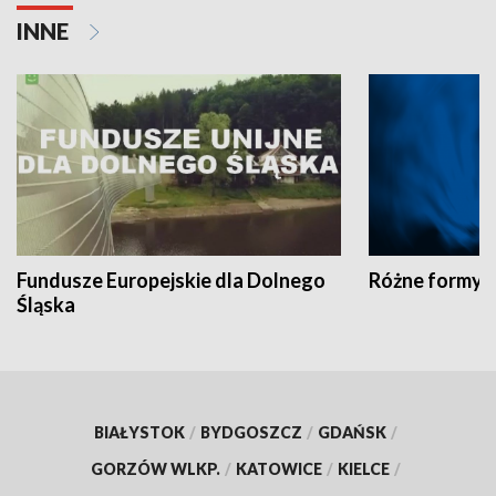
INNE
Fundusze Europejskie dla Dolnego
Różne formy t
Śląska
BIAŁYSTOK
/
BYDGOSZCZ
/
GDAŃSK
/
GORZÓW WLKP.
/
KATOWICE
/
KIELCE
/