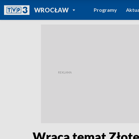
POWRÓT DO
WROCŁAW
Programy
Aktua
TVP REGIONY
Wraca temat Złote