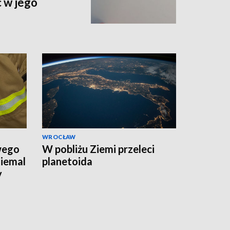
 w jego
WROCŁAW
wego
W pobliżu Ziemi przeleci
niemal
planetoida
y