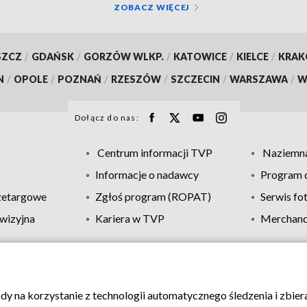
ZOBACZ WIĘCEJ
SZCZ
/
GDAŃSK
/
GORZÓW WLKP.
/
KATOWICE
/
KIELCE
/
KRA
N
/
OPOLE
/
POZNAŃ
/
RZESZÓW
/
SZCZECIN
/
WARSZAWA
/
W
Dołącz do nas:
Centrum informacji TVP
Naziemna
Informacje o nadawcy
Program d
zetargowe
Zgłoś program (ROPAT)
Serwis fo
wizyjna
Kariera w TVP
Merchandi
Polityka prywatności
Moje zgody
Pomoc
Biuro re
ody na korzystanie z technologii automatycznego śledzenia i zbie