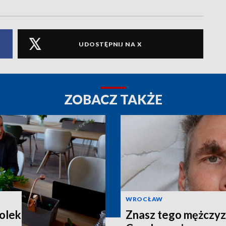
UDOSTĘPNIJ NA X
ZOBACZ TAKŻE
WROCŁAW
Polek
Znasz tego mężczyzn