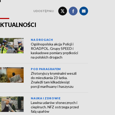
UDOSTĘPNIJ:
KTUALNOŚCI
NA DROGACH
Ogólnopolska akcja Policji i
ROADPOL. Grupy SPEED i
kaskadowe pomiary prędkości
na polskich drogach
POD PARAGRAFEM
Złotoryjscy kryminalni weszli
do mieszkania 23-latka.
Znaleźli tam kilkadziesiąt
porcji marihuany i haszyszu
NAUKA I ZDROWIE
Lawina udarów słonecznych i
cieplnych. NFZ ostrzega przed
falą upałów