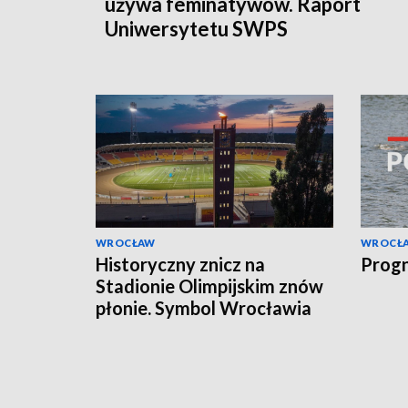
używa feminatywów. Raport
Uniwersytetu SWPS
WROCŁAW
WROCŁ
Historyczny znicz na
Progn
Stadionie Olimpijskim znów
płonie. Symbol Wrocławia
odzyskuje dawny blask