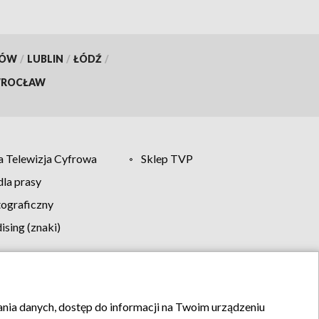
KÓW
/
LUBLIN
/
ŁÓDŹ
/
ROCŁAW
 Telewizja Cyfrowa
Sklep TVP
la prasy
tograficzny
sing (znaki)
klamy
Kontakt
rania danych, dostęp do informacji na Twoim urządzeniu