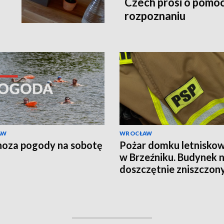
Czech prosi o pomoc
rozpoznaniu
AW
WROCŁAW
oza pogody na sobotę
Pożar domku letnisko
w Brzeźniku. Budynek 
doszczętnie zniszczon