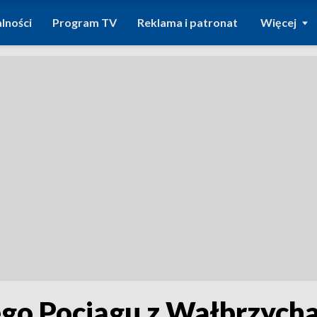
lności
Program TV
Reklama i patronat
Więcej
go Pociągu z Wałbrzych