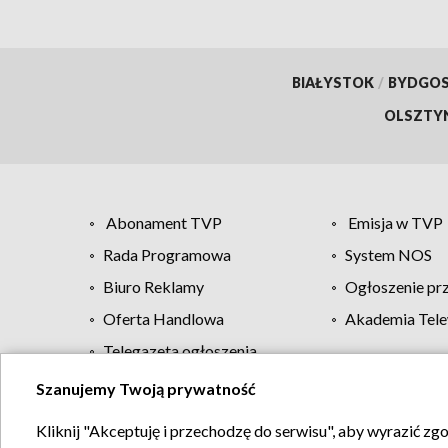
BIAŁYSTOK
/
BYDGO
OLSZTY
Abonament TVP
Emisja w TVP
Rada Programowa
System NOS
Biuro Reklamy
Ogłoszenie pr
Oferta Handlowa
Akademia Tele
Telegazeta ogłoszenia
Szanujemy Twoją prywatność
Regulamin TVP
Kliknij "Akceptuję i przechodzę do serwisu", aby wyrazić zg