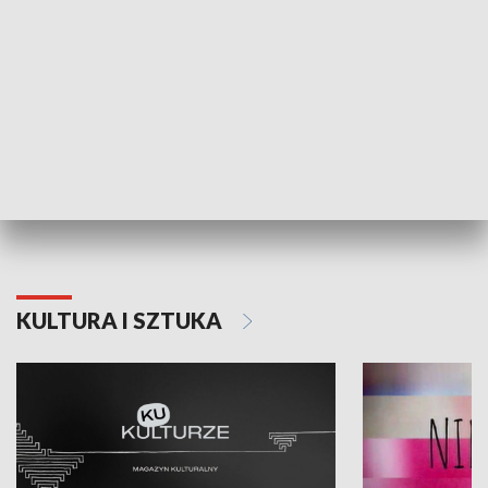
Dlaczego krowa...
Energia Przysz
KULTURA I SZTUKA