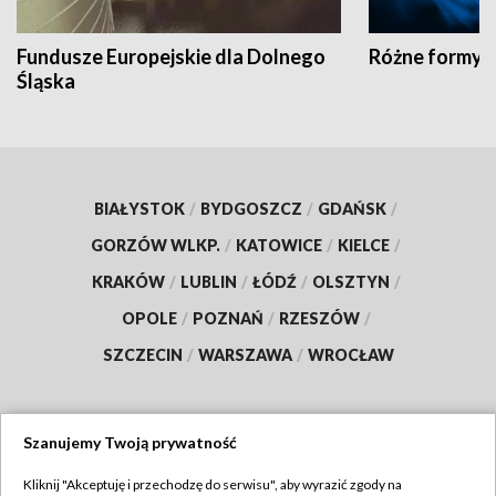
Fundusze Europejskie dla Dolnego
Różne formy t
Śląska
BIAŁYSTOK
/
BYDGOSZCZ
/
GDAŃSK
/
GORZÓW WLKP.
/
KATOWICE
/
KIELCE
/
KRAKÓW
/
LUBLIN
/
ŁÓDŹ
/
OLSZTYN
/
OPOLE
/
POZNAŃ
/
RZESZÓW
/
SZCZECIN
/
WARSZAWA
/
WROCŁAW
Szanujemy Twoją prywatność
Dołącz do nas:
Kliknij "Akceptuję i przechodzę do serwisu", aby wyrazić zgody na