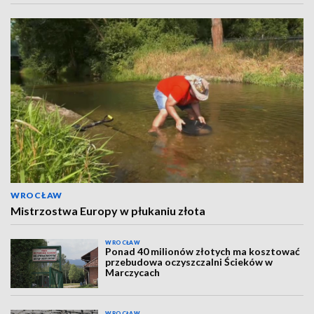
WROCŁAW
Mistrzostwa Europy w płukaniu złota
WROCŁAW
Ponad 40 milionów złotych ma kosztować
przebudowa oczyszczalni Ścieków w
Marczycach
WROCŁAW