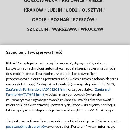
GORZÓW WLKP.
/
KATOWICE
/
KIELCE
/
KRAKÓW
/
LUBLIN
/
ŁÓDŹ
/
OLSZTYN
/
OPOLE
/
POZNAŃ
/
RZESZÓW
/
SZCZECIN
/
WARSZAWA
/
WROCŁAW
Szanujemy Twoją prywatność
Dołącz do nas:
Kliknij "Akceptuję i przechodzę do serwisu", aby wyrazić zgody na
korzystanie z technologii automatycznego śledzenia i zbierania danych,
TVP
dostęp do informacji na Twoim urządzeniu końcowym i ich
Abonament TVP
przechowywanie oraz na przetwarzanie Twoich danych osobowych przez
Regulamin TVP
nas, czyli Telewizję Polską S.A. w likwidacji (zwaną dalej również „TVP”),
Emisja w TVP
Polityka prywatności
Zaufanych Partnerów z IAB* (1201 firm)
oraz pozostałych
Zaufanych
Partnerów TVP (93 firm)
, w celach marketingowych (w tym do
Centrum informacji TVP
Moje zgody
zautomatyzowanego dopasowania reklam do Twoich zainteresowań i
mierzenia ich skuteczności) i pozostałych, które wskazujemy poniżej, a
Naziemna Telewizja Cyfrowa
Pomoc
także zgody na udostępnianie przez nas identyfikatora PPID do Google.
Sklep TVP
Biuro reklamy
Twoje dane osobowe zbierane podczas odwiedzania przez Ciebie naszych
Rada Programowa
Kontakt
poszczególnych serwisów
zwanych dalej „Portalem”, w tym informacje