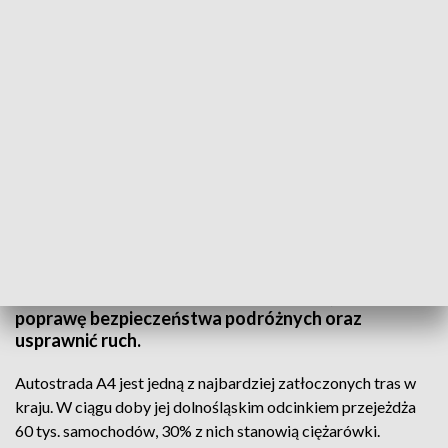
(fot. arch. TVP3 Wrocław)
Kierowcy ciężarówek nagminnie łamią obwiązujący
na dolnośląskim odcinku autostrady A4 zakaz
wyprzedzania innych pojazdów. Ograniczenie
wprowadziła w czerwcu Generalna Dyrekcja Dróg
Krajowych Autostrad. Ma ono wypłynąć na
poprawę bezpieczeństwa podróżnych oraz
usprawnić ruch.
Autostrada A4 jest jedną z najbardziej zatłoczonych tras w
kraju. W ciągu doby jej dolnośląskim odcinkiem przejeżdża
60 tys. samochodów, 30% z nich stanowią ciężarówki.