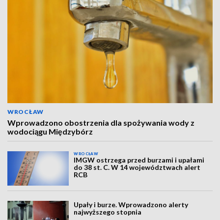
WROCŁAW
Wprowadzono obostrzenia dla spożywania wody z
wodociągu Międzybórz
WROCŁAW
IMGW ostrzega przed burzami i upałami
do 38 st. C. W 14 województwach alert
RCB
Upały i burze. Wprowadzono alerty
najwyższego stopnia