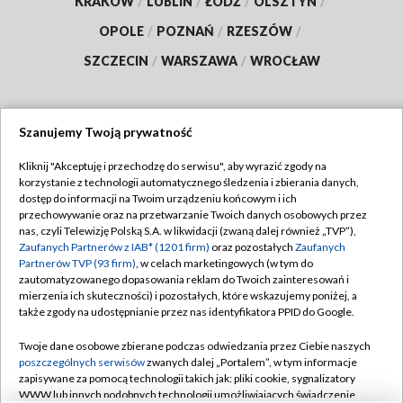
KRAKÓW
/
LUBLIN
/
ŁÓDŹ
/
OLSZTYN
/
OPOLE
/
POZNAŃ
/
RZESZÓW
/
SZCZECIN
/
WARSZAWA
/
WROCŁAW
Szanujemy Twoją prywatność
Dołącz do nas:
Kliknij "Akceptuję i przechodzę do serwisu", aby wyrazić zgody na
korzystanie z technologii automatycznego śledzenia i zbierania danych,
TVP
dostęp do informacji na Twoim urządzeniu końcowym i ich
Abonament TVP
przechowywanie oraz na przetwarzanie Twoich danych osobowych przez
Regulamin TVP
nas, czyli Telewizję Polską S.A. w likwidacji (zwaną dalej również „TVP”),
Emisja w TVP
Polityka prywatności
Zaufanych Partnerów z IAB* (1201 firm)
oraz pozostałych
Zaufanych
Partnerów TVP (93 firm)
, w celach marketingowych (w tym do
Centrum informacji TVP
Moje zgody
zautomatyzowanego dopasowania reklam do Twoich zainteresowań i
mierzenia ich skuteczności) i pozostałych, które wskazujemy poniżej, a
Naziemna Telewizja Cyfrowa
Pomoc
także zgody na udostępnianie przez nas identyfikatora PPID do Google.
Sklep TVP
Biuro reklamy
Twoje dane osobowe zbierane podczas odwiedzania przez Ciebie naszych
Rada Programowa
Kontakt
poszczególnych serwisów
zwanych dalej „Portalem”, w tym informacje
zapisywane za pomocą technologii takich jak: pliki cookie, sygnalizatory
System NOS
WWW lub innych podobnych technologii umożliwiających świadczenie