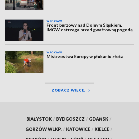
WROCŁAW
Front burzowy nad Dolnym Śląskiem.
IMGW ostrzega przed gwałtowną pogodą
WROCŁAW
Mistrzostwa Europy w płukaniu złota
ZOBACZ WIĘCEJ
BIAŁYSTOK
/
BYDGOSZCZ
/
GDAŃSK
/
GORZÓW WLKP.
/
KATOWICE
/
KIELCE
/