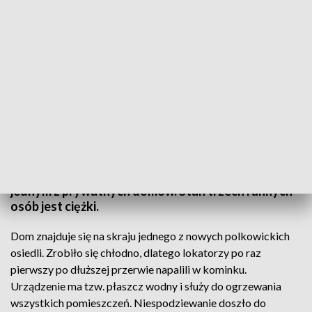
(źródło: PSP Polkowice)
Pięć osób, w tym dwumiesięczne niemowlę, zostało
rannych w wybuchu kominka w Polkowicach.
Eksplozja miała miejsce wczoraj wieczorem w
jednym z prywatnych domów. Stan trzech rannych
osób jest ciężki.
Dom znajduje się na skraju jednego z nowych polkowickich
osiedli. Zrobiło się chłodno, dlatego lokatorzy po raz
pierwszy po dłuższej przerwie napalili w kominku.
Urządzenie ma tzw. płaszcz wodny i służy do ogrzewania
wszystkich pomieszczeń. Niespodziewanie doszło do