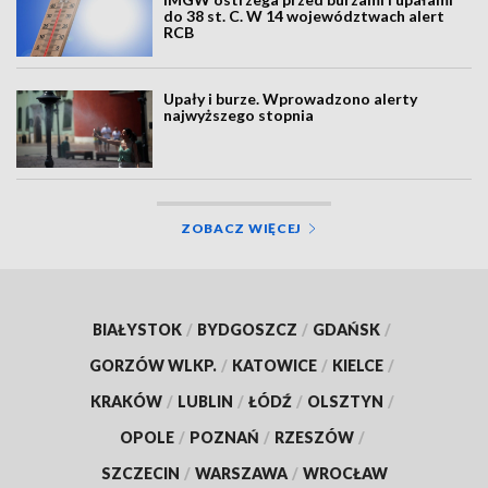
do 38 st. C. W 14 województwach alert
RCB
Upały i burze. Wprowadzono alerty
najwyższego stopnia
ZOBACZ WIĘCEJ
BIAŁYSTOK
/
BYDGOSZCZ
/
GDAŃSK
/
GORZÓW WLKP.
/
KATOWICE
/
KIELCE
/
KRAKÓW
/
LUBLIN
/
ŁÓDŹ
/
OLSZTYN
/
OPOLE
/
POZNAŃ
/
RZESZÓW
/
SZCZECIN
/
WARSZAWA
/
WROCŁAW