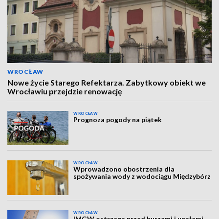
WROCŁAW
Nowe życie Starego Refektarza. Zabytkowy obiekt we
Wrocławiu przejdzie renowację
WROCŁAW
Prognoza pogody na piątek
WROCŁAW
Wprowadzono obostrzenia dla
spożywania wody z wodociągu Międzybórz
WROCŁAW
IMGW ostrzega przed burzami i upałami