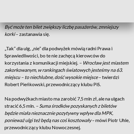
drogo
– mówi Dominik Kłosowski, radny Sojuszu Lewicy
Demokratycznej.
– Wielu wrocławian nie wsiada do
tramwajów, bo „to trzy przystanki, nie będę kupował biletu”.
Być może ten bilet zwiększy liczbę pasażerów, zmniejszy
korki
– zastanawia się.
„Tak” dla ulg, „nie” dla podwyżek mówią radni Prawa i
Sprawiedliwości, bo te nie zachęcą kierowców do
korzystania z komunikacji miejskiej.
– Wrocław jest miastem
zakorkowanym, w rankingach światowych jesteśmy na 63.
miejscu – to niechlubne, dość wysokie miejsce
– twierdzi
Robert Pieńkowski, przewodniczący klubu PiS.
Na podwyżkach miasto ma zarobić 7,5 mln zł, ale na ulgach
stracić 6,5 mln.
– Suma środków pozyskanych z biletów
będzie miała nieznacznie pozytywny wpływ dla MPK,
ponieważ ulgi też będą nas coś kosztowały
– mówi Piotr Uhle,
przewodniczący klubu Nowoczesnej.