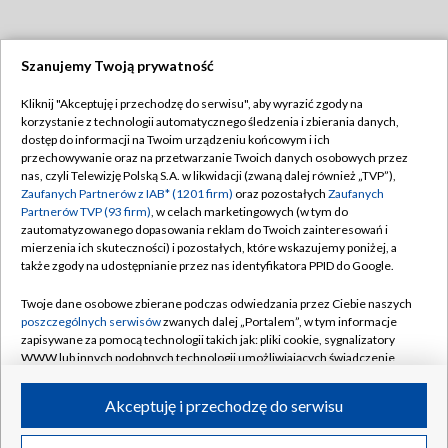
Szanujemy Twoją prywatność
Dołącz do nas:
Kliknij "Akceptuję i przechodzę do serwisu", aby wyrazić zgody na
korzystanie z technologii automatycznego śledzenia i zbierania danych,
TVP
dostęp do informacji na Twoim urządzeniu końcowym i ich
Abonament TVP
przechowywanie oraz na przetwarzanie Twoich danych osobowych przez
Regulamin TVP
nas, czyli Telewizję Polską S.A. w likwidacji (zwaną dalej również „TVP”),
Emisja w TVP
Polityka prywatności
Zaufanych Partnerów z IAB* (1201 firm)
oraz pozostałych
Zaufanych
Partnerów TVP (93 firm)
, w celach marketingowych (w tym do
Centrum informacji TVP
Moje zgody
zautomatyzowanego dopasowania reklam do Twoich zainteresowań i
mierzenia ich skuteczności) i pozostałych, które wskazujemy poniżej, a
Naziemna Telewizja Cyfrowa
Pomoc
także zgody na udostępnianie przez nas identyfikatora PPID do Google.
Sklep TVP
Biuro reklamy
Twoje dane osobowe zbierane podczas odwiedzania przez Ciebie naszych
Rada Programowa
Kontakt
poszczególnych serwisów
zwanych dalej „Portalem”, w tym informacje
zapisywane za pomocą technologii takich jak: pliki cookie, sygnalizatory
System NOS
WWW lub innych podobnych technologii umożliwiających świadczenie
dopasowanych i bezpiecznych usług, personalizację treści oraz reklam,
Informacje o nadawcy
Kanały
udostępnianie funkcji mediów społecznościowych oraz analizowanie
Akceptuję i przechodzę do serwisu
ruchu w Internecie.
Program dla prasy
©2026 Telewizja Polska S.A. w likwidacji
Biuro Reklamy