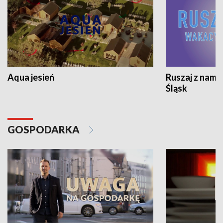
Aqua jesień
Ruszaj z nami
Śląsk
GOSPODARKA