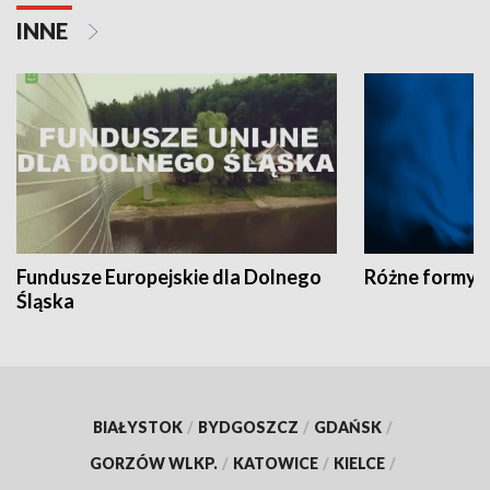
INNE
Fundusze Europejskie dla Dolnego
Różne formy t
Śląska
BIAŁYSTOK
/
BYDGOSZCZ
/
GDAŃSK
/
GORZÓW WLKP.
/
KATOWICE
/
KIELCE
/