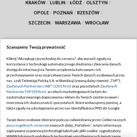
KRAKÓW
/
LUBLIN
/
ŁÓDŹ
/
OLSZTYN
/
OPOLE
/
POZNAŃ
/
RZESZÓW
/
SZCZECIN
/
WARSZAWA
/
WROCŁAW
Szanujemy Twoją prywatność
Dołącz do nas:
Kliknij "Akceptuję i przechodzę do serwisu", aby wyrazić zgody na
korzystanie z technologii automatycznego śledzenia i zbierania danych,
TVP
dostęp do informacji na Twoim urządzeniu końcowym i ich
Abonament TVP
przechowywanie oraz na przetwarzanie Twoich danych osobowych przez
Regulamin TVP
nas, czyli Telewizję Polską S.A. w likwidacji (zwaną dalej również „TVP”),
Emisja w TVP
Polityka prywatności
Zaufanych Partnerów z IAB* (1201 firm)
oraz pozostałych
Zaufanych
Partnerów TVP (93 firm)
, w celach marketingowych (w tym do
Centrum informacji TVP
Moje zgody
zautomatyzowanego dopasowania reklam do Twoich zainteresowań i
mierzenia ich skuteczności) i pozostałych, które wskazujemy poniżej, a
Naziemna Telewizja Cyfrowa
Pomoc
także zgody na udostępnianie przez nas identyfikatora PPID do Google.
Sklep TVP
Biuro reklamy
Twoje dane osobowe zbierane podczas odwiedzania przez Ciebie naszych
Rada Programowa
Kontakt
poszczególnych serwisów
zwanych dalej „Portalem”, w tym informacje
zapisywane za pomocą technologii takich jak: pliki cookie, sygnalizatory
System NOS
WWW lub innych podobnych technologii umożliwiających świadczenie