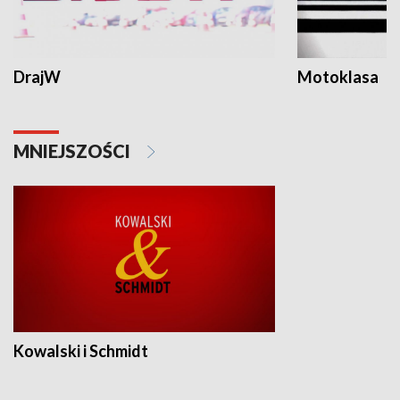
DrajW
Motoklasa
MNIEJSZOŚCI
Kowalski i Schmidt