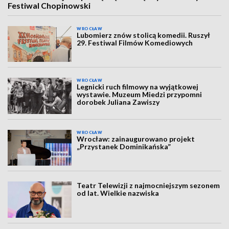
Festiwal Chopinowski
WROCŁAW
Lubomierz znów stolicą komedii. Ruszył
29. Festiwal Filmów Komediowych
WROCŁAW
Legnicki ruch filmowy na wyjątkowej
wystawie. Muzeum Miedzi przypomni
dorobek Juliana Zawiszy
WROCŁAW
Wrocław: zainaugurowano projekt
„Przystanek Dominikańska”
Teatr Telewizji z najmocniejszym sezonem
od lat. Wielkie nazwiska