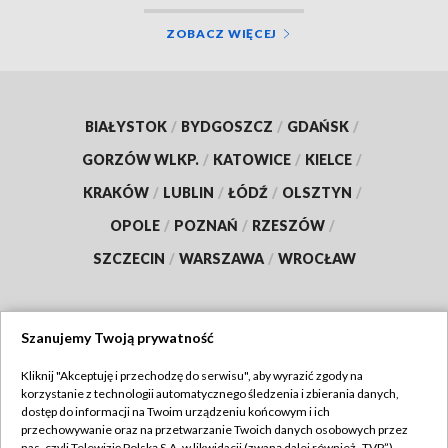
ZOBACZ WIĘCEJ
BIAŁYSTOK
/
BYDGOSZCZ
/
GDAŃSK
/
GORZÓW WLKP.
/
KATOWICE
/
KIELCE
/
KRAKÓW
/
LUBLIN
/
ŁÓDŹ
/
OLSZTYN
/
OPOLE
/
POZNAŃ
/
RZESZÓW
/
SZCZECIN
/
WARSZAWA
/
WROCŁAW
Szanujemy Twoją prywatność
Dołącz do nas:
Kliknij "Akceptuję i przechodzę do serwisu", aby wyrazić zgody na
korzystanie z technologii automatycznego śledzenia i zbierania danych,
TVP
dostęp do informacji na Twoim urządzeniu końcowym i ich
Abonament TVP
przechowywanie oraz na przetwarzanie Twoich danych osobowych przez
Regulamin TVP
nas, czyli Telewizję Polską S.A. w likwidacji (zwaną dalej również „TVP”),