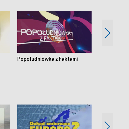
Popołudniówka z Faktami
Z Unią na Ty