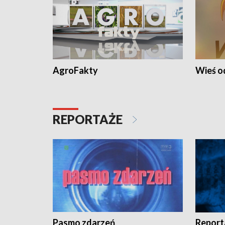
AgroFakty
Wieś 
REPORTAŻE
Pasmo zdarzeń
Report