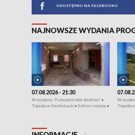
UDOSTĘPNIJ NA FACEBOOKU
NAJNOWSZE WYDANIA PR
07.08.2026 - 21:30
07.08.2
W wydaniu: Prokuratorskie śledtwo? ●
W wydani
Trgedia w Siechnicach ● Schron i remiza ●
Trgedia w
Mateusz Morawiecki we Wrocławiu ● 81.
Mateusz 
edycja Międzynarodowego Festiwalu
edycja M
Chopinowskiego ● Na pomoc Hiszpanom
Chopinow
● Odbudowa po powodzi ● Filmowy
● Odbudo
INFORMACJE