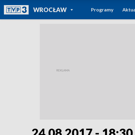
POWRÓT DO
WROCŁAW
Programy
Aktua
TVP REGIONY
24.08.2017 - 18:30