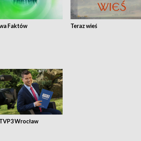
wa Faktów
Teraz wieś
 TVP3 Wrocław