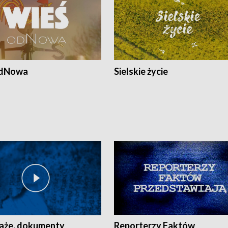
odNowa
Sielskie życie
aże, dokumenty
Reporterzy Faktów