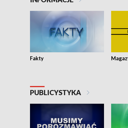
Lubomierz
Lubomier
Fakty
Magazy
PUBLICYSTYKA