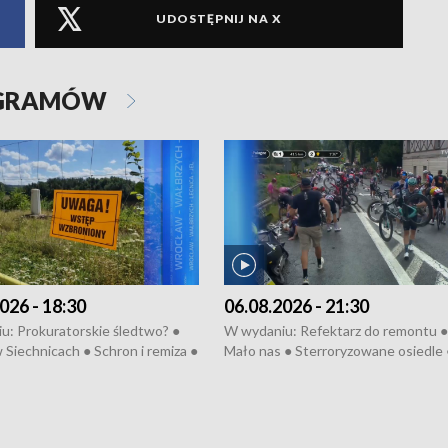
UDOSTĘPNIJ NA X
OGRAMÓW
026 - 18:30
06.08.2026 - 21:30
u: Prokuratorskie śledtwo? ●
W wydaniu: Refektarz do remontu ●
 Siechnicach ● Schron i remiza ●
Mało nas ● Sterroryzowane osiedle 
Morawiecki we Wrocławiu ● 81.
Fatalny remont ● Kosztowna ptasia
iędzynarodowego Festiwalu
● Nowa Ruska ● Pociągiem na lotnis
skiego ● Na pomoc Hiszpanom
Koniec upałów ● Kraksa na Tour de
wa po powodzi ● Filmowy
Pologne