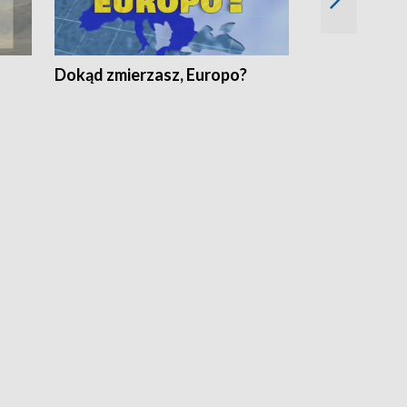
Dokąd zmierzasz, Europo?
Fakty Komen