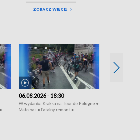
ZOBACZ WIĘCEJ
06.08.2026 - 18:30
05.08.2026 - 
W wydaniu: Kraksa na Tour de Pologne ●
W wydaniu: Dlacz
●
Mało nas ● Fatalny remont ●
do rzeki ● Lato 
 grypa
Sterroryzowane osiedle ● Kosztowna
● Senior za kółki
ko ●
ptasia grypa ● Pociągiem na lotnisko ●
cierpiwych ● Mro
Nowa Ruska ● Refektarz do remontu ●
Koniec upałów