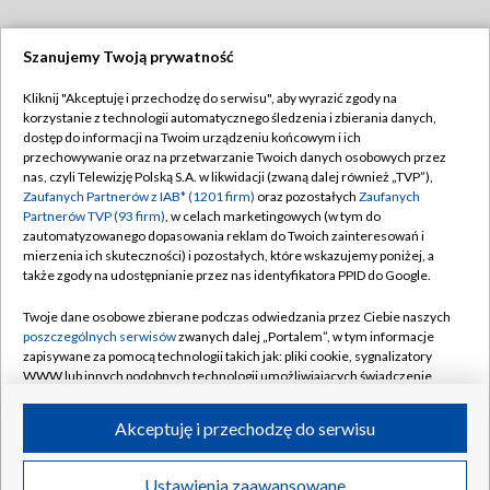
Szanujemy Twoją prywatność
Dołącz do nas:
Kliknij "Akceptuję i przechodzę do serwisu", aby wyrazić zgody na
korzystanie z technologii automatycznego śledzenia i zbierania danych,
TVP
dostęp do informacji na Twoim urządzeniu końcowym i ich
Abonament TVP
przechowywanie oraz na przetwarzanie Twoich danych osobowych przez
Regulamin TVP
nas, czyli Telewizję Polską S.A. w likwidacji (zwaną dalej również „TVP”),
Emisja w TVP
Polityka prywatności
Zaufanych Partnerów z IAB* (1201 firm)
oraz pozostałych
Zaufanych
Partnerów TVP (93 firm)
, w celach marketingowych (w tym do
Centrum informacji TVP
Moje zgody
zautomatyzowanego dopasowania reklam do Twoich zainteresowań i
mierzenia ich skuteczności) i pozostałych, które wskazujemy poniżej, a
Naziemna Telewizja Cyfrowa
Pomoc
także zgody na udostępnianie przez nas identyfikatora PPID do Google.
Sklep TVP
Biuro reklamy
Twoje dane osobowe zbierane podczas odwiedzania przez Ciebie naszych
Rada Programowa
Kontakt
poszczególnych serwisów
zwanych dalej „Portalem”, w tym informacje
zapisywane za pomocą technologii takich jak: pliki cookie, sygnalizatory
System NOS
WWW lub innych podobnych technologii umożliwiających świadczenie
dopasowanych i bezpiecznych usług, personalizację treści oraz reklam,
Informacje o nadawcy
Kanały
udostępnianie funkcji mediów społecznościowych oraz analizowanie
Akceptuję i przechodzę do serwisu
ruchu w Internecie.
Program dla prasy
©2026 Telewizja Polska S.A. w likwidacji
Biuro Reklamy
Twoje dane osobowe zbierane podczas odwiedzania przez Ciebie
Ustawienia zaawansowane