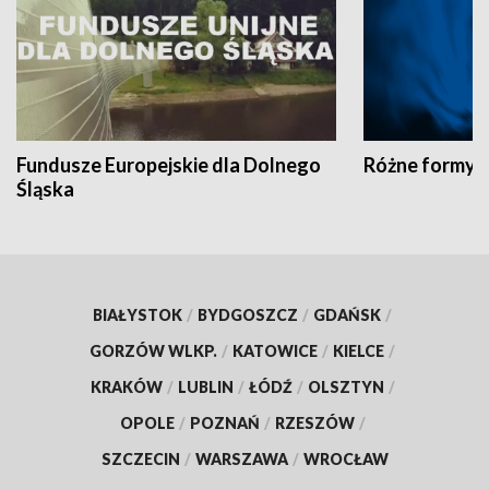
Fundusze Europejskie dla Dolnego
Różne formy t
Śląska
BIAŁYSTOK
/
BYDGOSZCZ
/
GDAŃSK
/
GORZÓW WLKP.
/
KATOWICE
/
KIELCE
/
KRAKÓW
/
LUBLIN
/
ŁÓDŹ
/
OLSZTYN
/
OPOLE
/
POZNAŃ
/
RZESZÓW
/
SZCZECIN
/
WARSZAWA
/
WROCŁAW