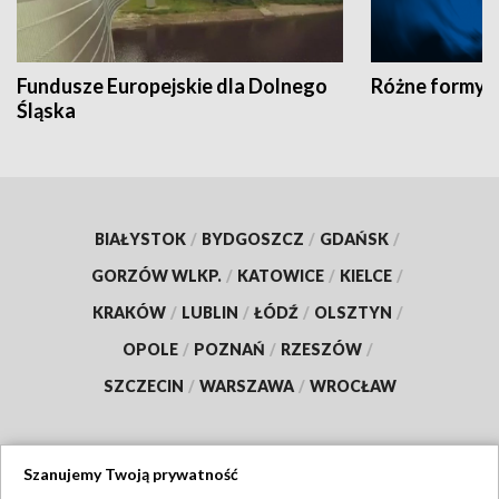
Fundusze Europejskie dla Dolnego
Różne formy t
Śląska
BIAŁYSTOK
/
BYDGOSZCZ
/
GDAŃSK
/
GORZÓW WLKP.
/
KATOWICE
/
KIELCE
/
KRAKÓW
/
LUBLIN
/
ŁÓDŹ
/
OLSZTYN
/
OPOLE
/
POZNAŃ
/
RZESZÓW
/
SZCZECIN
/
WARSZAWA
/
WROCŁAW
Szanujemy Twoją prywatność
Dołącz do nas: