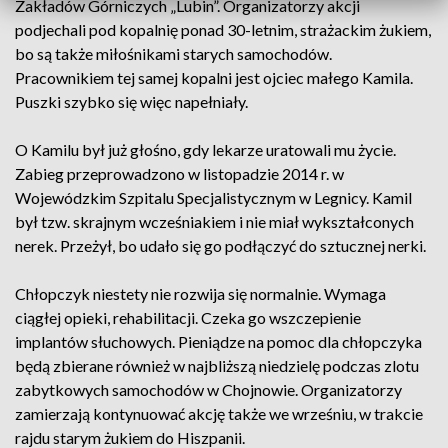
Zakładów Górniczych „Lubin”. Organizatorzy akcji
podjechali pod kopalnię ponad 30-letnim, strażackim żukiem,
bo są także miłośnikami starych samochodów.
Pracownikiem tej samej kopalni jest ojciec małego Kamila.
Puszki szybko się więc napełniały.
O Kamilu był już głośno, gdy lekarze uratowali mu życie.
Zabieg przeprowadzono w listopadzie 2014 r. w
Wojewódzkim Szpitalu Specjalistycznym w Legnicy. Kamil
był tzw. skrajnym wcześniakiem i nie miał wykształconych
nerek. Przeżył, bo udało się go podłączyć do sztucznej nerki.
Chłopczyk niestety nie rozwija się normalnie. Wymaga
ciągłej opieki, rehabilitacji. Czeka go wszczepienie
implantów słuchowych. Pieniądze na pomoc dla chłopczyka
będą zbierane również w najbliższą niedzielę podczas zlotu
zabytkowych samochodów w Chojnowie. Organizatorzy
zamierzają kontynuować akcję także we wrześniu, w trakcie
rajdu starym żukiem do Hiszpanii.