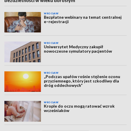
bezdzietności w wieku dorosłym
WROCŁAW
Bezpłatne webinary na temat centralnej
e–rejestracji
WROCŁAW
Uniwersytet Medyczny zakupił
nowoczesne symulatory pacjentów
WROCŁAW
„Podczas upałów rośnie stężenie ozonu
przyziemnego, który jest szkodliwy dla
dróg oddechowych”
WROCŁAW
Krople do oczu mogą ratować wzrok
wcześniaków