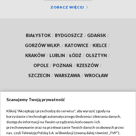
ZOBACZ WIĘCEJ
BIAŁYSTOK
/
BYDGOSZCZ
/
GDAŃSK
/
GORZÓW WLKP.
/
KATOWICE
/
KIELCE
/
KRAKÓW
/
LUBLIN
/
ŁÓDŹ
/
OLSZTYN
/
OPOLE
/
POZNAŃ
/
RZESZÓW
/
SZCZECIN
/
WARSZAWA
/
WROCŁAW
Szanujemy Twoją prywatność
Dołącz do nas:
Kliknij "Akceptuję i przechodzę do serwisu", aby wyrazić zgody na
korzystanie z technologii automatycznego śledzenia i zbierania danych,
TVP
dostęp do informacji na Twoim urządzeniu końcowym i ich
Abonament TVP
przechowywanie oraz na przetwarzanie Twoich danych osobowych przez
Regulamin TVP
nas, czyli Telewizję Polską S.A. w likwidacji (zwaną dalej również „TVP”),