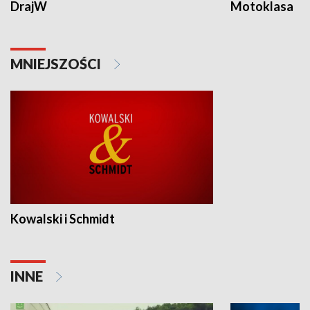
DrajW
Motoklasa
MNIEJSZOŚCI
Kowalski i Schmidt
INNE