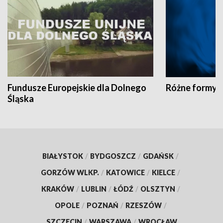
Fundusze Europejskie dla Dolnego
Różne formy t
Śląska
BIAŁYSTOK
/
BYDGOSZCZ
/
GDAŃSK
/
GORZÓW WLKP.
/
KATOWICE
/
KIELCE
/
KRAKÓW
/
LUBLIN
/
ŁÓDŹ
/
OLSZTYN
/
OPOLE
/
POZNAŃ
/
RZESZÓW
/
SZCZECIN
/
WARSZAWA
/
WROCŁAW