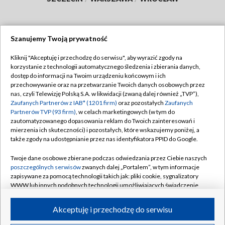
Szanujemy Twoją prywatność
Dołącz do nas:
Kliknij "Akceptuję i przechodzę do serwisu", aby wyrazić zgody na
korzystanie z technologii automatycznego śledzenia i zbierania danych,
TVP
dostęp do informacji na Twoim urządzeniu końcowym i ich
Abonament TVP
przechowywanie oraz na przetwarzanie Twoich danych osobowych przez
Regulamin TVP
nas, czyli Telewizję Polską S.A. w likwidacji (zwaną dalej również „TVP”),
Emisja w TVP
Polityka prywatności
Zaufanych Partnerów z IAB* (1201 firm)
oraz pozostałych
Zaufanych
Partnerów TVP (93 firm)
, w celach marketingowych (w tym do
Centrum informacji TVP
Moje zgody
zautomatyzowanego dopasowania reklam do Twoich zainteresowań i
mierzenia ich skuteczności) i pozostałych, które wskazujemy poniżej, a
Naziemna Telewizja Cyfrowa
Pomoc
także zgody na udostępnianie przez nas identyfikatora PPID do Google.
Sklep TVP
Biuro reklamy
Twoje dane osobowe zbierane podczas odwiedzania przez Ciebie naszych
Rada Programowa
Kontakt
poszczególnych serwisów
zwanych dalej „Portalem”, w tym informacje
zapisywane za pomocą technologii takich jak: pliki cookie, sygnalizatory
System NOS
WWW lub innych podobnych technologii umożliwiających świadczenie
dopasowanych i bezpiecznych usług, personalizację treści oraz reklam,
Informacje o nadawcy
Kanały
udostępnianie funkcji mediów społecznościowych oraz analizowanie
Akceptuję i przechodzę do serwisu
ruchu w Internecie.
Program dla prasy
©2026 Telewizja Polska S.A. w likwidacji