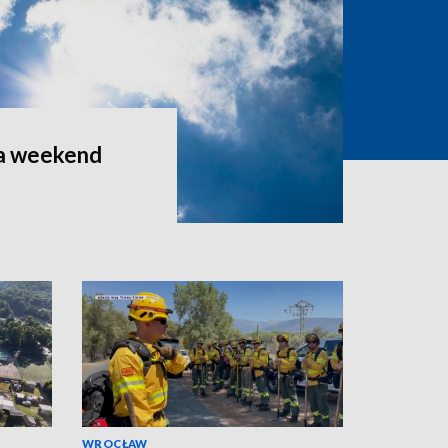
a weekend
WROCŁAW