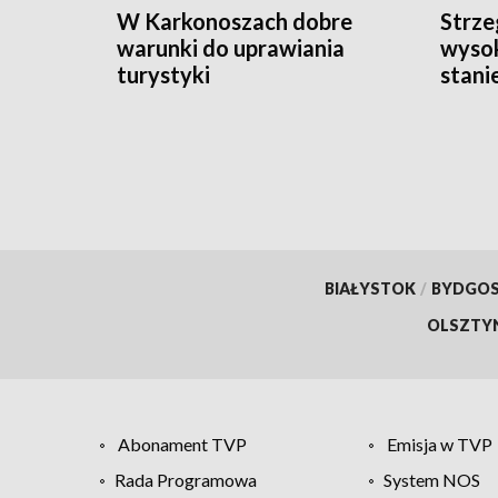
W Karkonoszach dobre
Strze
warunki do uprawiania
wysok
turystyki
stani
BIAŁYSTOK
/
BYDGO
OLSZTY
Abonament TVP
Emisja w TVP
Rada Programowa
System NOS