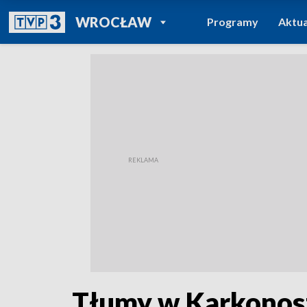
POWRÓT DO
WROCŁAW
Programy
Aktua
TVP REGIONY
Tłumy w Karkonosz