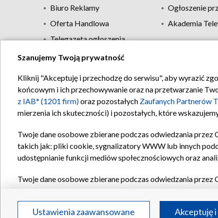
Biuro Reklamy
Ogłoszenie pr
Oferta Handlowa
Akademia Tele
Telegazeta ogłoszenia
Szanujemy Twoją prywatność
Regulamin TVP
Kliknij "Akceptuję i przechodzę do serwisu", aby wyrazić zg
końcowym i ich przechowywanie oraz na przetwarzanie Twoich
z IAB* (1201 firm)
oraz pozostałych
Zaufanych Partnerów T
mierzenia ich skuteczności) i pozostałych, które wskazujemy
Twoje dane osobowe zbierane podczas odwiedzania przez 
takich jak: pliki cookie, sygnalizatory WWW lub innych pod
udostępnianie funkcji mediów społecznościowych oraz anali
Twoje dane osobowe zbierane podczas odwiedzania przez 
plików cookie, informacje o Twoich wyszukiwaniach w serwi
Partnerów TVP
dla realizacji następujących celów i funkc
Ustawienia zaawansowane
Akceptuję i
reklam, tworzenia profilu spersonalizowanych reklam, tworz