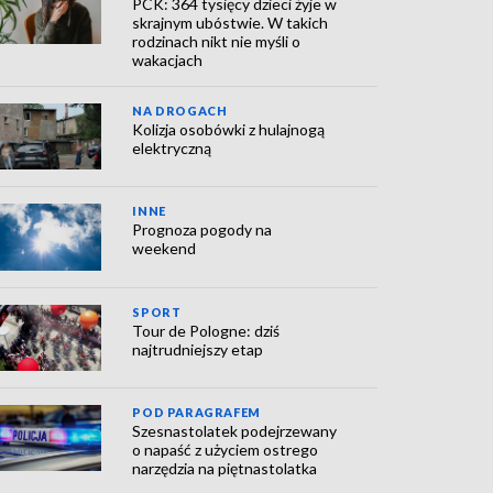
PCK: 364 tysięcy dzieci żyje w
skrajnym ubóstwie. W takich
rodzinach nikt nie myśli o
wakacjach
NA DROGACH
Kolizja osobówki z hulajnogą
elektryczną
INNE
Prognoza pogody na
weekend
SPORT
Tour de Pologne: dziś
najtrudniejszy etap
POD PARAGRAFEM
Szesnastolatek podejrzewany
o napaść z użyciem ostrego
narzędzia na piętnastolatka