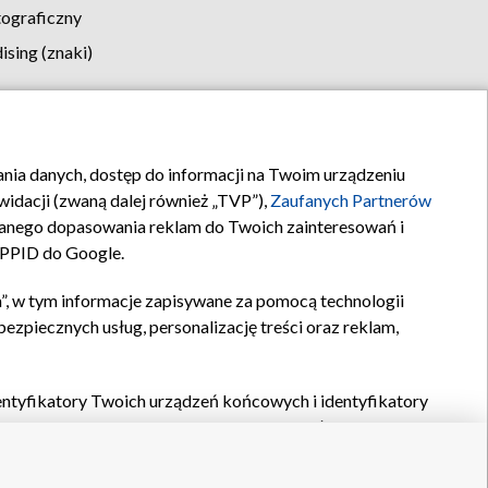
tograficzny
sing (znaki)
klamy
Kontakt
rania danych, dostęp do informacji na Twoim urządzeniu
idacji (zwaną dalej również „TVP”),
Zaufanych Partnerów
anego dopasowania reklam do Twoich zainteresowań i
a PPID do Google.
”, w tym informacje zapisywane za pomocą technologii
zpiecznych usług, personalizację treści oraz reklam,
identyfikatory Twoich urządzeń końcowych i identyfikatory
P,
Zaufanych Partnerów z IAB
oraz pozostałych
Zaufanych
 wyboru podstawowych reklam, wyboru spersonalizowanych
ch treści, pomiaru wydajności reklam, pomiaru wydajności