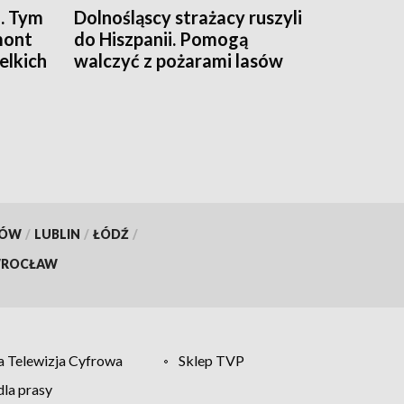
. Tym
Dolnośląscy strażacy ruszyli
mont
do Hiszpanii. Pomogą
elkich
walczyć z pożarami lasów
KÓW
/
LUBLIN
/
ŁÓDŹ
/
ROCŁAW
 Telewizja Cyfrowa
Sklep TVP
la prasy