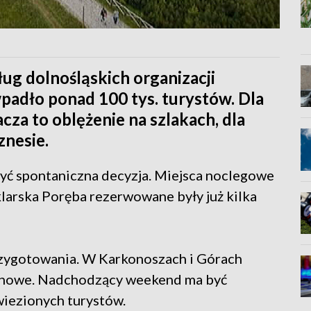
ug dolnośląskich organizacji
padło ponad 100 tys. turystów. Dla
cza to oblężenie na szlakach, dla
znesie.
yć spontaniczna decyzja. Miejsca noclegowe
klarska Poręba rezerwowane były już kilka
rzygotowania. W Karkonoszach i Górach
 linowe. Nadchodzący weekend ma być
iezionych turystów.