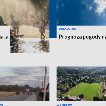
WROCŁAW
a, a
Prognoza pogody n
AW
WROCŁAW