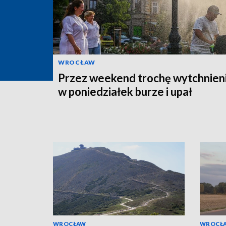
WROCŁAW
Przez weekend trochę wytchnieni
w poniedziałek burze i upał
WROCŁAW
WROCŁ