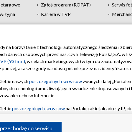
zetargowe
Zgłoś program (ROPAT)
Serwis fo
wizyjna
Kariera w TVP
Merchandi
Polityka prywatności
Moje zgody
Pomoc
Biuro re
ody na korzystanie z technologii automatycznego śledzenia i zbie
 danych osobowych przez nas, czyli Telewizję Polską S.A. w likw
VP (93 firm)
, w celach marketingowych (w tym do zautomatyzow
 poniżej, a także zgody na udostępnianie przez nas identyfikator
Ciebie naszych
poszczególnych serwisów
zwanych dalej „Portalem
obnych technologii umożliwiających świadczenie dopasowanych i be
zowanie ruchu w Internecie.
Ciebie
poszczególnych serwisów
na Portalu, takie jak adresy IP, 
sach Portalu czy historia odwiedzin będą przetwarzane przez TV
ji: przechowywania informacji na urządzeniu lub dostęp do nich,
©2026 Telewizja Polska S.A. w likwidacji
 przechodzę do serwisu
enia profilu spersonalizowanych treści, wyboru spersonalizowany