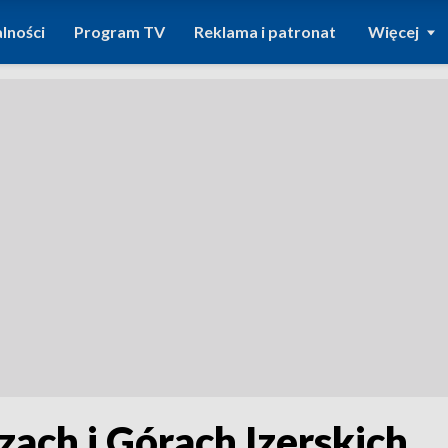
lności
Program TV
Reklama i patronat
Więcej
ach i Górach Izerskich