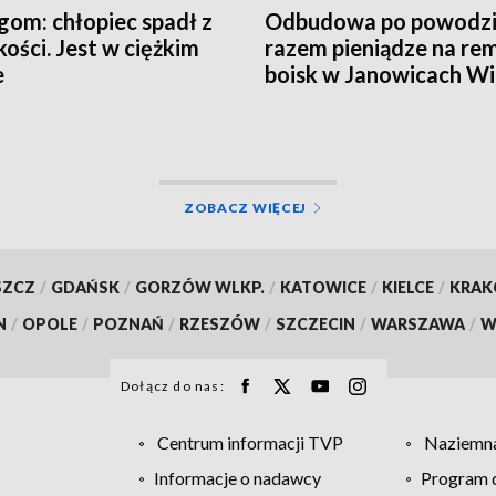
gom: chłopiec spadł z
Odbudowa po powodzi
ości. Jest w ciężkim
razem pieniądze na re
e
boisk w Janowicach Wi
i we Wleniu
ZOBACZ WIĘCEJ
SZCZ
/
GDAŃSK
/
GORZÓW WLKP.
/
KATOWICE
/
KIELCE
/
KRA
N
/
OPOLE
/
POZNAŃ
/
RZESZÓW
/
SZCZECIN
/
WARSZAWA
/
W
Dołącz do nas:
Centrum informacji TVP
Naziemna
Informacje o nadawcy
Program d