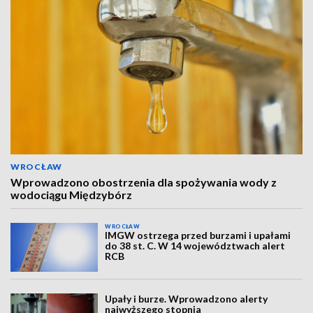
WROCŁAW
Wprowadzono obostrzenia dla spożywania wody z
wodociągu Międzybórz
WROCŁAW
IMGW ostrzega przed burzami i upałami
do 38 st. C. W 14 województwach alert
RCB
Upały i burze. Wprowadzono alerty
najwyższego stopnia