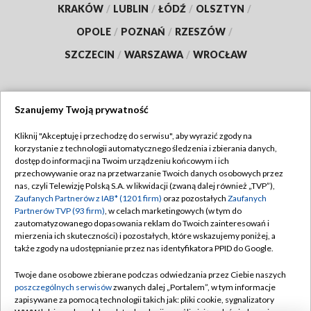
KRAKÓW
/
LUBLIN
/
ŁÓDŹ
/
OLSZTYN
/
OPOLE
/
POZNAŃ
/
RZESZÓW
/
SZCZECIN
/
WARSZAWA
/
WROCŁAW
Szanujemy Twoją prywatność
Dołącz do nas:
Kliknij "Akceptuję i przechodzę do serwisu", aby wyrazić zgody na
korzystanie z technologii automatycznego śledzenia i zbierania danych,
TVP
dostęp do informacji na Twoim urządzeniu końcowym i ich
Abonament TVP
przechowywanie oraz na przetwarzanie Twoich danych osobowych przez
Regulamin TVP
nas, czyli Telewizję Polską S.A. w likwidacji (zwaną dalej również „TVP”),
Emisja w TVP
Polityka prywatności
Zaufanych Partnerów z IAB* (1201 firm)
oraz pozostałych
Zaufanych
Partnerów TVP (93 firm)
, w celach marketingowych (w tym do
Centrum informacji TVP
Moje zgody
zautomatyzowanego dopasowania reklam do Twoich zainteresowań i
mierzenia ich skuteczności) i pozostałych, które wskazujemy poniżej, a
Naziemna Telewizja Cyfrowa
Pomoc
także zgody na udostępnianie przez nas identyfikatora PPID do Google.
Sklep TVP
Biuro reklamy
Twoje dane osobowe zbierane podczas odwiedzania przez Ciebie naszych
Rada Programowa
Kontakt
poszczególnych serwisów
zwanych dalej „Portalem”, w tym informacje
zapisywane za pomocą technologii takich jak: pliki cookie, sygnalizatory
System NOS