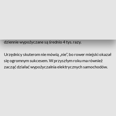
biurowych oraz w centrum
– dodaje Dariusz Brzostek.
Skutery mają być uzupełnieniem roweru miejskiego. Te z roku
na rok biją kolejne rekordy: 3 mln wypożyczeń, 150 tys.
użytkowników, 760 rowerów, 76 stacji. Wrocławski Rower
Miejski działa we Wrocławiu od sześciu lat. Jednoślady
dziennie wypożyczane są średnio 4 tys. razy.
Urzędnicy skuterom nie mówią „nie”, bo rower miejski okazał
się ogromnym sukcesem. W przyszłym roku ma również
zacząć działać wypożyczalnia elektrycznych samochodów.