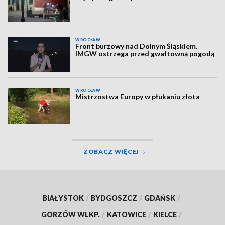
WROCŁAW
Front burzowy nad Dolnym Śląskiem.
IMGW ostrzega przed gwałtowną pogodą
WROCŁAW
Mistrzostwa Europy w płukaniu złota
ZOBACZ WIĘCEJ
BIAŁYSTOK
/
BYDGOSZCZ
/
GDAŃSK
/
GORZÓW WLKP.
/
KATOWICE
/
KIELCE
/