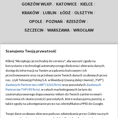
GORZÓW WLKP.
/
KATOWICE
/
KIELCE
/
KRAKÓW
/
LUBLIN
/
ŁÓDŹ
/
OLSZTYN
/
OPOLE
/
POZNAŃ
/
RZESZÓW
/
SZCZECIN
/
WARSZAWA
/
WROCŁAW
Szanujemy Twoją prywatność
Dołącz do nas:
Kliknij "Akceptuję i przechodzę do serwisu", aby wyrazić zgody na
korzystanie z technologii automatycznego śledzenia i zbierania danych,
TVP
dostęp do informacji na Twoim urządzeniu końcowym i ich
Abonament TVP
przechowywanie oraz na przetwarzanie Twoich danych osobowych przez
Regulamin TVP
nas, czyli Telewizję Polską S.A. w likwidacji (zwaną dalej również „TVP”),
Emisja w TVP
Polityka prywatności
Zaufanych Partnerów z IAB* (1201 firm)
oraz pozostałych
Zaufanych
Partnerów TVP (93 firm)
, w celach marketingowych (w tym do
Centrum informacji TVP
Moje zgody
zautomatyzowanego dopasowania reklam do Twoich zainteresowań i
mierzenia ich skuteczności) i pozostałych, które wskazujemy poniżej, a
Naziemna Telewizja Cyfrowa
Pomoc
także zgody na udostępnianie przez nas identyfikatora PPID do Google.
Sklep TVP
Biuro reklamy
Twoje dane osobowe zbierane podczas odwiedzania przez Ciebie naszych
Rada Programowa