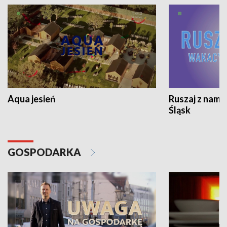
Aqua jesień
Ruszaj z nami
Śląsk
GOSPODARKA