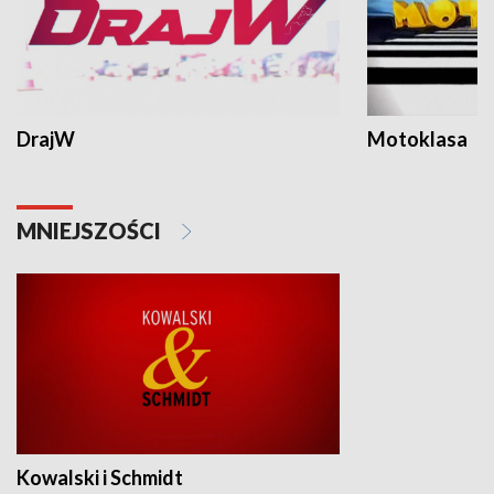
DrajW
Motoklasa
MNIEJSZOŚCI
Kowalski i Schmidt