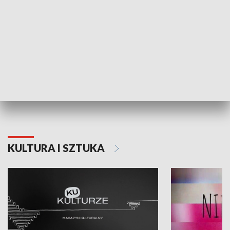
Dlaczego krowa...
Energia Przysz
KULTURA I SZTUKA