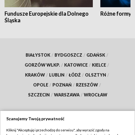
Fundusze Europejskie dla Dolnego
Różne formy t
Śląska
BIAŁYSTOK
/
BYDGOSZCZ
/
GDAŃSK
/
GORZÓW WLKP.
/
KATOWICE
/
KIELCE
/
KRAKÓW
/
LUBLIN
/
ŁÓDŹ
/
OLSZTYN
/
OPOLE
/
POZNAŃ
/
RZESZÓW
/
SZCZECIN
/
WARSZAWA
/
WROCŁAW
Szanujemy Twoją prywatność
Dołącz do nas:
Kliknij "Akceptuję i przechodzę do serwisu", aby wyrazić zgody na