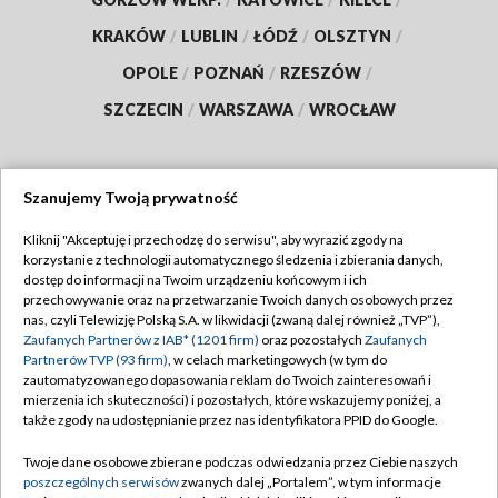
KRAKÓW
/
LUBLIN
/
ŁÓDŹ
/
OLSZTYN
/
OPOLE
/
POZNAŃ
/
RZESZÓW
/
SZCZECIN
/
WARSZAWA
/
WROCŁAW
Szanujemy Twoją prywatność
Dołącz do nas:
Kliknij "Akceptuję i przechodzę do serwisu", aby wyrazić zgody na
korzystanie z technologii automatycznego śledzenia i zbierania danych,
TVP
dostęp do informacji na Twoim urządzeniu końcowym i ich
Abonament TVP
przechowywanie oraz na przetwarzanie Twoich danych osobowych przez
Regulamin TVP
nas, czyli Telewizję Polską S.A. w likwidacji (zwaną dalej również „TVP”),
Emisja w TVP
Polityka prywatności
Zaufanych Partnerów z IAB* (1201 firm)
oraz pozostałych
Zaufanych
Partnerów TVP (93 firm)
, w celach marketingowych (w tym do
Centrum informacji TVP
Moje zgody
zautomatyzowanego dopasowania reklam do Twoich zainteresowań i
mierzenia ich skuteczności) i pozostałych, które wskazujemy poniżej, a
Naziemna Telewizja Cyfrowa
Pomoc
także zgody na udostępnianie przez nas identyfikatora PPID do Google.
Sklep TVP
Biuro reklamy
Twoje dane osobowe zbierane podczas odwiedzania przez Ciebie naszych
Rada Programowa
Kontakt
poszczególnych serwisów
zwanych dalej „Portalem”, w tym informacje