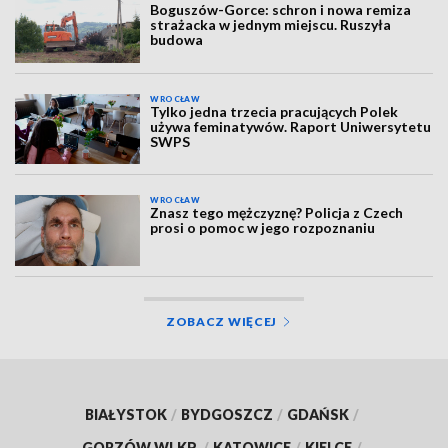
Boguszów-Gorce: schron i nowa remiza
strażacka w jednym miejscu. Ruszyła
budowa
WROCŁAW
Tylko jedna trzecia pracujących Polek
używa feminatywów. Raport Uniwersytetu
SWPS
WROCŁAW
Znasz tego mężczyznę? Policja z Czech
prosi o pomoc w jego rozpoznaniu
ZOBACZ WIĘCEJ
BIAŁYSTOK
/
BYDGOSZCZ
/
GDAŃSK
/
GORZÓW WLKP.
/
KATOWICE
/
KIELCE
/