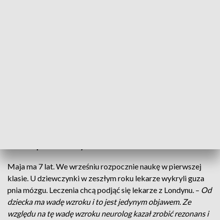
(fot. TVP3 Wrocław)
Niezwykła akcja towarzystwa lotniczego, które
zorganizowało zbiórkę pieniędzy na leczenie 7-
letniej Mai, u której wykryto guza pnia mózgu. W
zamian za datek mieszkańcy mogli dziś zobaczyć
świat z pokładu szybowca.
Maja ma 7 lat. We wrześniu rozpocznie naukę w pierwszej
klasie. U dziewczynki w zeszłym roku lekarze wykryli guza
pnia mózgu. Leczenia chcą podjąć się lekarze z Londynu. –
Od
dziecka ma wadę wzroku i to jest jedynym objawem. Ze
względu na tę wadę wzroku neurolog kazał zrobić rezonans i