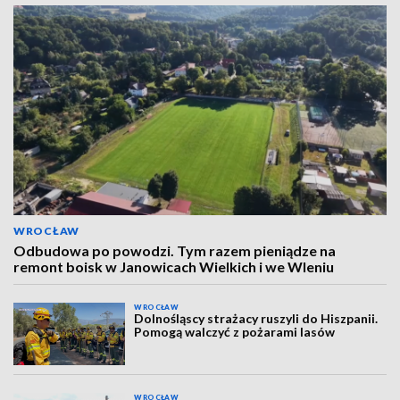
WROCŁAW
Odbudowa po powodzi. Tym razem pieniądze na
remont boisk w Janowicach Wielkich i we Wleniu
WROCŁAW
Dolnośląscy strażacy ruszyli do Hiszpanii.
Pomogą walczyć z pożarami lasów
WROCŁAW