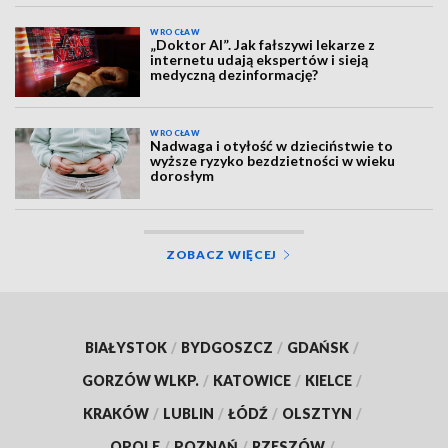
WROCŁAW
„Doktor AI”. Jak fałszywi lekarze z
internetu udają ekspertów i sieją
medyczną dezinformację?
WROCŁAW
Nadwaga i otyłość w dzieciństwie to
wyższe ryzyko bezdzietności w wieku
dorosłym
ZOBACZ WIĘCEJ
BIAŁYSTOK
/
BYDGOSZCZ
/
GDAŃSK
/
GORZÓW WLKP.
/
KATOWICE
/
KIELCE
/
KRAKÓW
/
LUBLIN
/
ŁÓDŹ
/
OLSZTYN
/
OPOLE
/
POZNAŃ
/
RZESZÓW
/