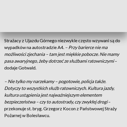
– Nieraz osobówka spanikuje – ich możemy zrozumieć, ale
utrudnienia są ze strony zawodowych kierowców
ciężarówek. Nie zjedzie, nie zwolni, tylko utrudnia wjazd
–
narzeka Tomasz Majewski.
Strażacy z Ujazdu Górnego niezwykle często wzywani są do
wypadków na autostradzie A4.
– Przy barierce nie ma
możliwości zjechania – tam jest miękkie pobocze. Nie mamy
pasa awaryjnego, żeby dotrzeć ze służbami ratowniczymi
–
dodaje Gotwald.
– Nie tylko my narzekamy – pogotowie, policja także.
Dotyczy to wszystkich służb ratowniczych. Kultura jazdy,
kultura ustąpienia jest najważniejszym elementem
bezpieczeństwa – czy to autostrady, czy zwykłej drogi
–
przekonuje st. bryg. Grzegorz Kocon z Państwowej Straży
Pożarnej w Bolesławcu.