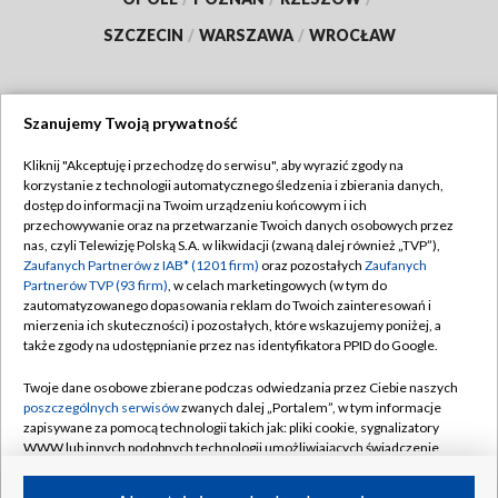
SZCZECIN
/
WARSZAWA
/
WROCŁAW
Szanujemy Twoją prywatność
Dołącz do nas:
Kliknij "Akceptuję i przechodzę do serwisu", aby wyrazić zgody na
korzystanie z technologii automatycznego śledzenia i zbierania danych,
TVP
dostęp do informacji na Twoim urządzeniu końcowym i ich
Abonament TVP
przechowywanie oraz na przetwarzanie Twoich danych osobowych przez
Regulamin TVP
nas, czyli Telewizję Polską S.A. w likwidacji (zwaną dalej również „TVP”),
Emisja w TVP
Polityka prywatności
Zaufanych Partnerów z IAB* (1201 firm)
oraz pozostałych
Zaufanych
Partnerów TVP (93 firm)
, w celach marketingowych (w tym do
Centrum informacji TVP
Moje zgody
zautomatyzowanego dopasowania reklam do Twoich zainteresowań i
mierzenia ich skuteczności) i pozostałych, które wskazujemy poniżej, a
Naziemna Telewizja Cyfrowa
Pomoc
także zgody na udostępnianie przez nas identyfikatora PPID do Google.
Sklep TVP
Biuro reklamy
Twoje dane osobowe zbierane podczas odwiedzania przez Ciebie naszych
Rada Programowa
Kontakt
poszczególnych serwisów
zwanych dalej „Portalem”, w tym informacje
zapisywane za pomocą technologii takich jak: pliki cookie, sygnalizatory
System NOS
WWW lub innych podobnych technologii umożliwiających świadczenie
dopasowanych i bezpiecznych usług, personalizację treści oraz reklam,
Informacje o nadawcy
Kanały
udostępnianie funkcji mediów społecznościowych oraz analizowanie