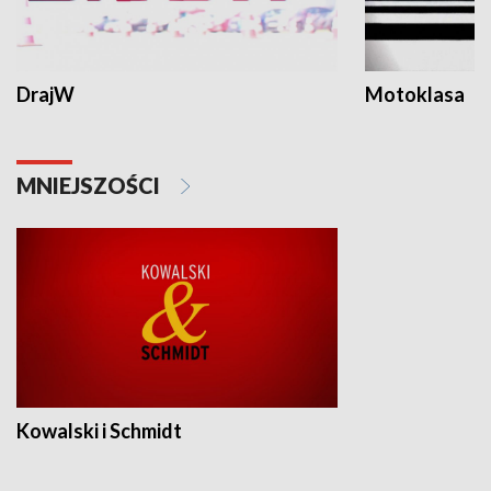
DrajW
Motoklasa
MNIEJSZOŚCI
Kowalski i Schmidt