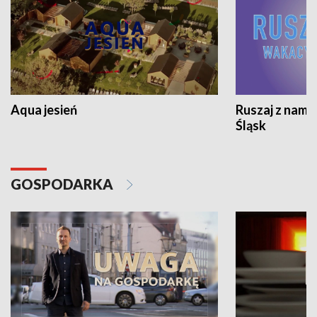
Aqua jesień
Ruszaj z nami
Śląsk
GOSPODARKA