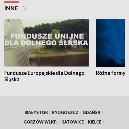
INNE
Fundusze Europejskie dla Dolnego
Różne formy t
Śląska
BIAŁYSTOK
/
BYDGOSZCZ
/
GDAŃSK
/
GORZÓW WLKP.
/
KATOWICE
/
KIELCE
/