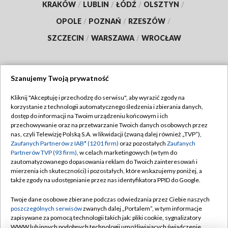
KRAKÓW
/
LUBLIN
/
ŁÓDŹ
/
OLSZTYN
/
OPOLE
/
POZNAŃ
/
RZESZÓW
/
SZCZECIN
/
WARSZAWA
/
WROCŁAW
Szanujemy Twoją prywatność
Dołącz do nas:
Kliknij "Akceptuję i przechodzę do serwisu", aby wyrazić zgody na
korzystanie z technologii automatycznego śledzenia i zbierania danych,
TVP
dostęp do informacji na Twoim urządzeniu końcowym i ich
Abonament TVP
przechowywanie oraz na przetwarzanie Twoich danych osobowych przez
Regulamin TVP
nas, czyli Telewizję Polską S.A. w likwidacji (zwaną dalej również „TVP”),
Emisja w TVP
Polityka prywatności
Zaufanych Partnerów z IAB* (1201 firm)
oraz pozostałych
Zaufanych
Partnerów TVP (93 firm)
, w celach marketingowych (w tym do
Centrum informacji TVP
Moje zgody
zautomatyzowanego dopasowania reklam do Twoich zainteresowań i
mierzenia ich skuteczności) i pozostałych, które wskazujemy poniżej, a
Naziemna Telewizja Cyfrowa
Pomoc
także zgody na udostępnianie przez nas identyfikatora PPID do Google.
Sklep TVP
Biuro reklamy
Twoje dane osobowe zbierane podczas odwiedzania przez Ciebie naszych
Rada Programowa
Kontakt
poszczególnych serwisów
zwanych dalej „Portalem”, w tym informacje
zapisywane za pomocą technologii takich jak: pliki cookie, sygnalizatory
System NOS
WWW lub innych podobnych technologii umożliwiających świadczenie