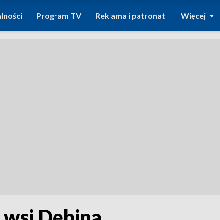
lności
Program TV
Reklama i patronat
Więcej
 wsi Dębina