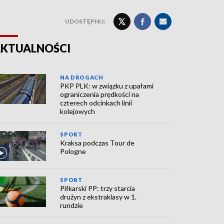
UDOSTĘPNIJ:
KTUALNOŚCI
NA DROGACH
PKP PLK: w związku z upałami
ograniczenia prędkości na
czterech odcinkach linii
kolejowych
SPORT
Kraksa podczas Tour de
Pologne
SPORT
Piłkarski PP: trzy starcia
drużyn z ekstraklasy w 1.
rundzie