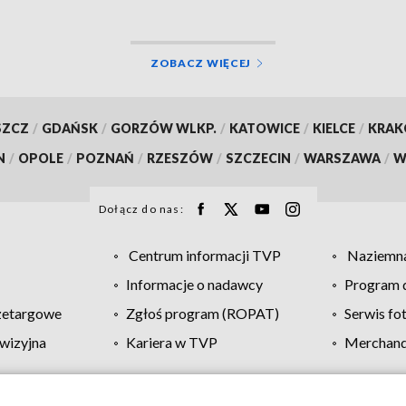
ZOBACZ WIĘCEJ
SZCZ
/
GDAŃSK
/
GORZÓW WLKP.
/
KATOWICE
/
KIELCE
/
KRA
N
/
OPOLE
/
POZNAŃ
/
RZESZÓW
/
SZCZECIN
/
WARSZAWA
/
W
Dołącz do nas:
Centrum informacji TVP
Naziemna
Informacje o nadawcy
Program d
zetargowe
Zgłoś program (ROPAT)
Serwis fo
wizyjna
Kariera w TVP
Merchandi