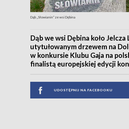
Dąb „Słowianin” ze wsi Dębina
Dąb we wsi Dębina koło Jelcza L
utytułowanym drzewem na Doln
w konkursie Klubu Gaja na pols
finalistą europejskiej edycji ko
UDOSTĘPNIJ NA FACEBOOKU