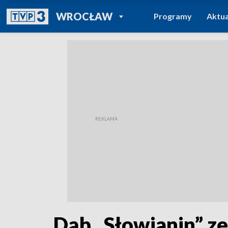
POWRÓT DO
WROCŁAW
Programy
Aktua
TVP REGIONY
Dąb „Słowianin” ze