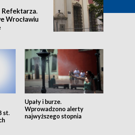
 Refektarza.
we Wrocławiu
ę
Upały i burze.
Wprowadzono alerty
 st.
najwyższego stopnia
ch