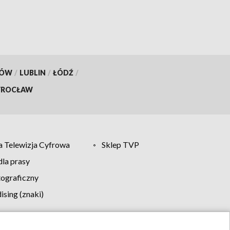
KÓW
/
LUBLIN
/
ŁÓDŹ
/
ROCŁAW
 Telewizja Cyfrowa
Sklep TVP
la prasy
tograficzny
sing (znaki)