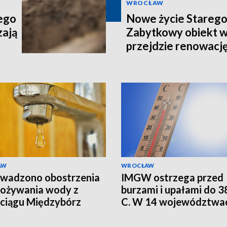
WROCŁAW
tego
Nowe życie Starego
zają
Zabytkowy obiekt 
przejdzie renowacj
AW
WROCŁAW
wadzono obostrzenia
IMGW ostrzega przed
pożywania wody z
burzami i upałami do 38
ciągu Międzybórz
C. W 14 województwa
alert RCB