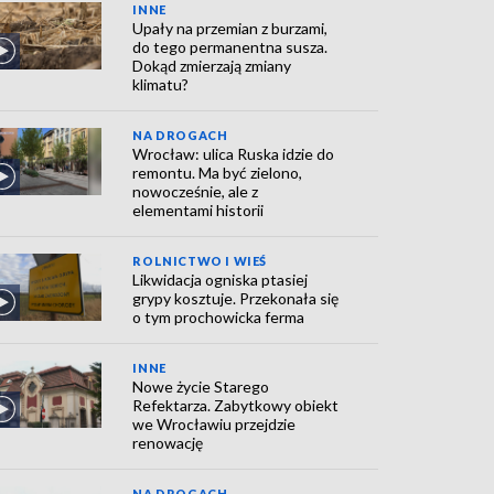
INNE
Upały na przemian z burzami,
do tego permanentna susza.
Dokąd zmierzają zmiany
klimatu?
NA DROGACH
Wrocław: ulica Ruska idzie do
remontu. Ma być zielono,
nowocześnie, ale z
elementami historii
ROLNICTWO I WIEŚ
Likwidacja ogniska ptasiej
grypy kosztuje. Przekonała się
o tym prochowicka ferma
INNE
Nowe życie Starego
Refektarza. Zabytkowy obiekt
we Wrocławiu przejdzie
renowację
NA DROGACH