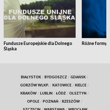
Fundusze Europejskie dla Dolnego
Różne formy t
Śląska
BIAŁYSTOK
/
BYDGOSZCZ
/
GDAŃSK
/
GORZÓW WLKP.
/
KATOWICE
/
KIELCE
/
KRAKÓW
/
LUBLIN
/
ŁÓDŹ
/
OLSZTYN
/
OPOLE
/
POZNAŃ
/
RZESZÓW
/
SZCZECIN
/
WARSZAWA
/
WROCŁAW