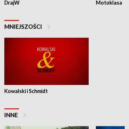
DrajW
Motoklasa
MNIEJSZOŚCI
Kowalski i Schmidt
INNE