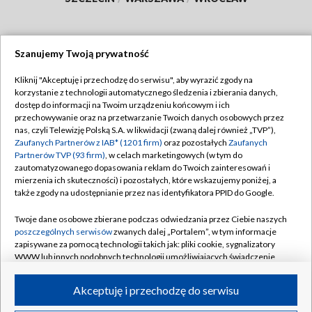
Szanujemy Twoją prywatność
Dołącz do nas:
Kliknij "Akceptuję i przechodzę do serwisu", aby wyrazić zgody na
korzystanie z technologii automatycznego śledzenia i zbierania danych,
TVP
dostęp do informacji na Twoim urządzeniu końcowym i ich
Abonament TVP
przechowywanie oraz na przetwarzanie Twoich danych osobowych przez
Regulamin TVP
nas, czyli Telewizję Polską S.A. w likwidacji (zwaną dalej również „TVP”),
Emisja w TVP
Polityka prywatności
Zaufanych Partnerów z IAB* (1201 firm)
oraz pozostałych
Zaufanych
Partnerów TVP (93 firm)
, w celach marketingowych (w tym do
Centrum informacji TVP
Moje zgody
zautomatyzowanego dopasowania reklam do Twoich zainteresowań i
mierzenia ich skuteczności) i pozostałych, które wskazujemy poniżej, a
Naziemna Telewizja Cyfrowa
Pomoc
także zgody na udostępnianie przez nas identyfikatora PPID do Google.
Sklep TVP
Biuro reklamy
Twoje dane osobowe zbierane podczas odwiedzania przez Ciebie naszych
Rada Programowa
Kontakt
poszczególnych serwisów
zwanych dalej „Portalem”, w tym informacje
zapisywane za pomocą technologii takich jak: pliki cookie, sygnalizatory
System NOS
WWW lub innych podobnych technologii umożliwiających świadczenie
dopasowanych i bezpiecznych usług, personalizację treści oraz reklam,
Informacje o nadawcy
Kanały
udostępnianie funkcji mediów społecznościowych oraz analizowanie
Akceptuję i przechodzę do serwisu
ruchu w Internecie.
Program dla prasy
©2026 Telewizja Polska S.A. w likwidacji