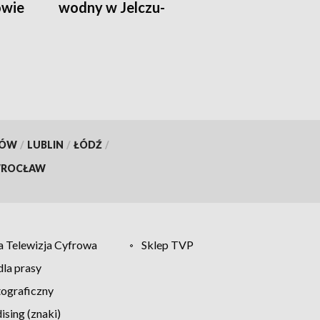
owie
wodny w Jelczu-
Laskowicach
KÓW
/
LUBLIN
/
ŁÓDŹ
/
ROCŁAW
 Telewizja Cyfrowa
Sklep TVP
la prasy
tograficzny
sing (znaki)