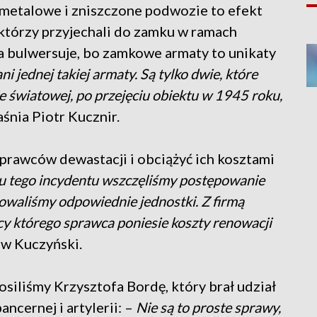
metalowe i zniszczone podwozie to efekt
którzy przyjechali do zamku w ramach
wa bulwersuje, bo zamkowe armaty to unikaty
ni jednej takiej armaty. Są tylko dwie, które
e światowej, po przejęciu obiektu w 1945 roku,
śnia Piotr Kucznir.
sprawców dewastacji i obciążyć ich kosztami
 tego incydentu wszczęliśmy postępowanie
owaliśmy odpowiednie jednostki. Z firmą
y którego sprawca poniesie koszty renowacji
w Kuczyński.
iliśmy Krzysztofa Bordę, który brał udział
ncernej i artylerii: –
Nie są to proste sprawy,