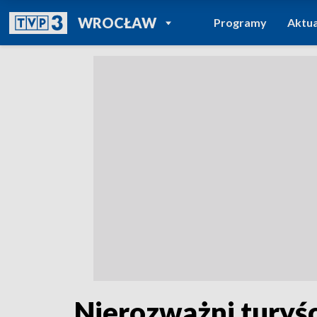
POWRÓT DO
WROCŁAW
Programy
Aktua
TVP REGIONY
Nierozważni turyś