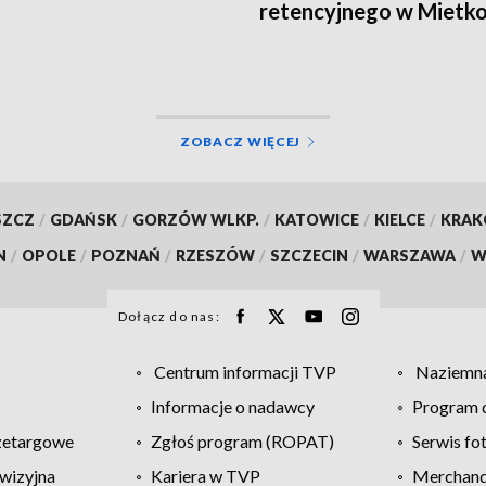
retencyjnego w Mietk
ZOBACZ WIĘCEJ
SZCZ
/
GDAŃSK
/
GORZÓW WLKP.
/
KATOWICE
/
KIELCE
/
KRA
N
/
OPOLE
/
POZNAŃ
/
RZESZÓW
/
SZCZECIN
/
WARSZAWA
/
W
Dołącz do nas:
Centrum informacji TVP
Naziemna
Informacje o nadawcy
Program d
zetargowe
Zgłoś program (ROPAT)
Serwis fo
wizyjna
Kariera w TVP
Merchandi