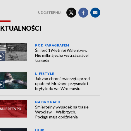
UDOSTĘPNIJ:
KTUALNOŚCI
POD PARAGRAFEM
Śmierć 19-letniej Walentyny.
Nie milkną echa wstrząsającej
tragedii
LIFESTYLE
Jak zoo chroni zwierzęta przed
upałem? Mrożone przysmaki i
bryły lodu we Wrocławiu
NA DROGACH
Śmiertelny wypadek na trasie
Wrocław – Wałbrzych.
Pociągi mają opóźnienia
INNE