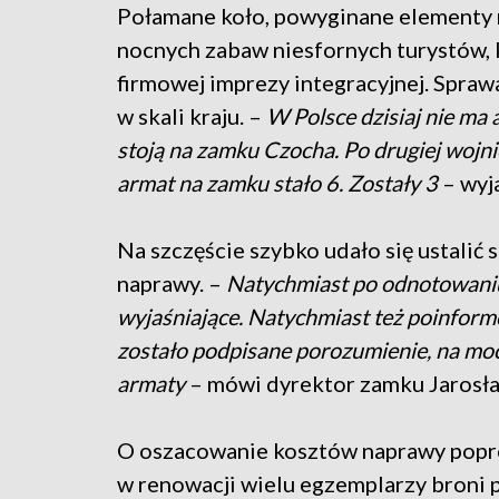
Połamane koło, powyginane elementy 
nocnych zabaw niesfornych turystów, 
firmowej imprezy integracyjnej. Spra
w skali kraju. –
W Polsce dzisiaj nie ma a
stoją na zamku Czocha. Po drugiej wojni
armat na zamku stało 6. Zostały 3
– wyja
Na szczęście szybko udało się ustalić 
naprawy. –
Natychmiast po odnotowaniu
wyjaśniające. Natychmiast też poinform
zostało podpisane porozumienie, na moc
armaty
– mówi dyrektor zamku Jarosła
O oszacowanie kosztów naprawy popros
w renowacji wielu egzemplarzy broni pa