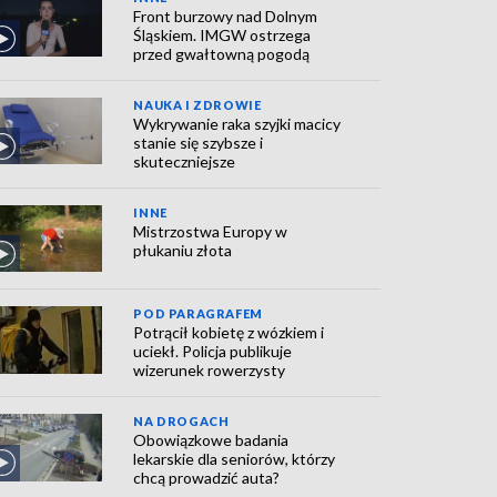
Front burzowy nad Dolnym
Śląskiem. IMGW ostrzega
przed gwałtowną pogodą
NAUKA I ZDROWIE
Wykrywanie raka szyjki macicy
stanie się szybsze i
skuteczniejsze
INNE
Mistrzostwa Europy w
płukaniu złota
POD PARAGRAFEM
Potrącił kobietę z wózkiem i
uciekł. Policja publikuje
wizerunek rowerzysty
NA DROGACH
Obowiązkowe badania
lekarskie dla seniorów, którzy
chcą prowadzić auta?