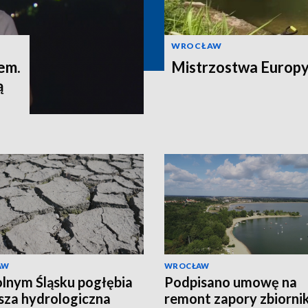
WROCŁAW
em.
Mistrzostwa Europy 
ą
AW
WROCŁAW
lnym Śląsku pogłębia
Podpisano umowę na
usza hydrologiczna
remont zapory zbiorni