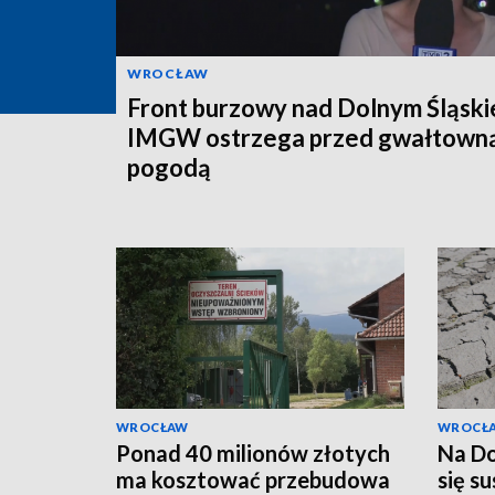
WROCŁAW
Front burzowy nad Dolnym Śląski
IMGW ostrzega przed gwałtown
pogodą
WROCŁAW
WROCŁ
Ponad 40 milionów złotych
Na Do
ma kosztować przebudowa
się s