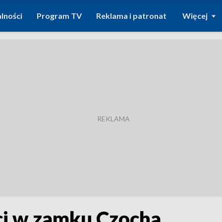
lności
Program TV
Reklama i patronat
Więcej
ci w zamku Czocha