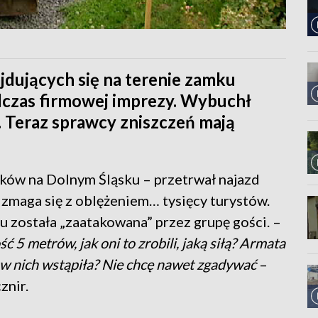
jdujących się na terenie zamku
czas firmowej imprezy. Wybuchł
. Teraz sprawcy zniszczeń mają
mków na Dolnym Śląsku – przetrwał najazd
zmaga się z oblężeniem… tysięcy turystów.
 została „zaatakowana” przez grupę gości. –
ć 5 metrów, jak oni to zrobili, jaką siłą? Armata
 w nich wstąpiła? Nie chcę nawet zgadywać
–
znir.