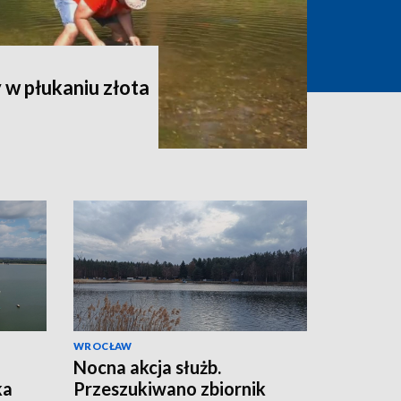
w płukaniu złota
WROCŁAW
Nocna akcja służb.
ka
Przeszukiwano zbiornik