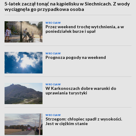
5-latek zaczął tonąć na kąpielisku w Siechnicach. Z wody
wyciągnęła go przypadkowa osoba
WROCŁAW
Przez weekend trochę wytchnienia, a w
poniedziałek burze i upał
WROCŁAW
Prognoza pogody na weekend
WROCŁAW
W Karkonoszach dobre warunki do
uprawiania turystyki
WROCŁAW
Strzegom: chłopiec spadł z wysokości.
Jest w ciężkim stanie