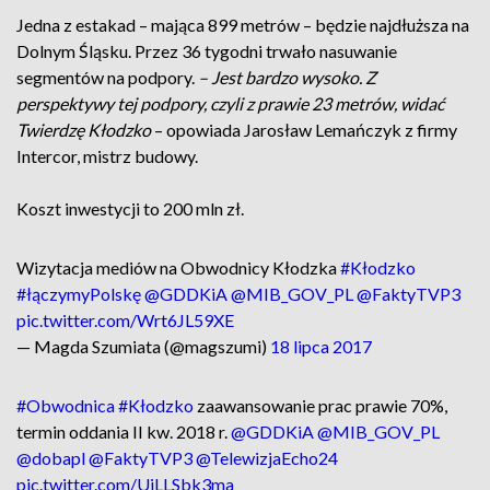
Jedna z estakad – mająca 899 metrów – będzie najdłuższa na
Dolnym Śląsku. Przez 36 tygodni trwało nasuwanie
segmentów na podpory.
– Jest bardzo wysoko. Z
perspektywy tej podpory, czyli z prawie 23 metrów, widać
Twierdzę Kłodzko
– opowiada Jarosław Lemańczyk z firmy
Intercor, mistrz budowy.
Koszt inwestycji to 200 mln zł.
Wizytacja mediów na Obwodnicy Kłodzka
#Kłodzko
#łączymyPolskę
@GDDKiA
@MIB_GOV_PL
@FaktyTVP3
pic.twitter.com/Wrt6JL59XE
— Magda Szumiata (@magszumi)
18 lipca 2017
#Obwodnica
#Kłodzko
zaawansowanie prac prawie 70%,
termin oddania II kw. 2018 r.
@GDDKiA
@MIB_GOV_PL
@dobapl
@FaktyTVP3
@TelewizjaEcho24
pic.twitter.com/UjLLSbk3ma