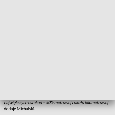
poprawi przepustowość podróżującym w kierunku Czech, na
pewno będzie się łatwiej jeździło
– zapewnia Magdalena
Szumiata z Generalnej Dyrekcji Dróg Krajowych i Autostrad
we Wrocławiu.
Obwodnica Kłodzka to ponad 11 km nowej jezdni – 2,5 km
będzie przebiegało w ciągu obecnej DK33. Powstanie
również łącznik z DK46.
– W sumie będzie sześć rond,
rozbudowany, dwupoziomowy węzeł na połączeniu
obwodnicy – tj. DK33 z DK8. Bezkolizyjne połączenie
–
zapowiada Bernard Michalski, inspektor nadzoru robót
mostowych.
70% prac już zostało wykonanych. Nową drogą kierowcy
pojadą w połowie przyszłego roku.
– Większość obiektów
inżynierskich jest już na ukończeniu, oprócz dwóch
największych estakad – 500-metrowej i około kilometrowej
–
dodaje Michalski.