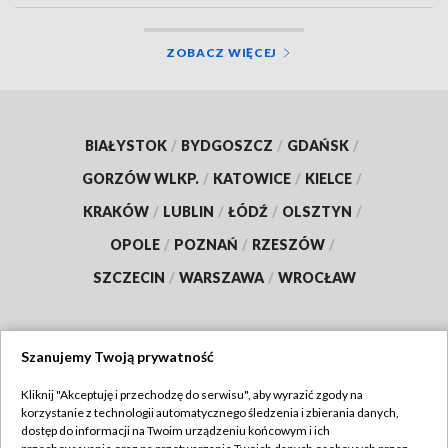
ZOBACZ WIĘCEJ
BIAŁYSTOK
/
BYDGOSZCZ
/
GDAŃSK
/
GORZÓW WLKP.
/
KATOWICE
/
KIELCE
/
KRAKÓW
/
LUBLIN
/
ŁÓDŹ
/
OLSZTYN
/
OPOLE
/
POZNAŃ
/
RZESZÓW
/
SZCZECIN
/
WARSZAWA
/
WROCŁAW
Szanujemy Twoją prywatność
Dołącz do nas:
Kliknij "Akceptuję i przechodzę do serwisu", aby wyrazić zgody na
korzystanie z technologii automatycznego śledzenia i zbierania danych,
TVP
dostęp do informacji na Twoim urządzeniu końcowym i ich