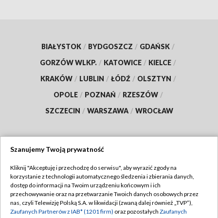
BIAŁYSTOK
/
BYDGOSZCZ
/
GDAŃSK
/
GORZÓW WLKP.
/
KATOWICE
/
KIELCE
/
KRAKÓW
/
LUBLIN
/
ŁÓDŹ
/
OLSZTYN
/
OPOLE
/
POZNAŃ
/
RZESZÓW
/
SZCZECIN
/
WARSZAWA
/
WROCŁAW
Szanujemy Twoją prywatność
Dołącz do nas:
Kliknij "Akceptuję i przechodzę do serwisu", aby wyrazić zgody na
korzystanie z technologii automatycznego śledzenia i zbierania danych,
TVP
dostęp do informacji na Twoim urządzeniu końcowym i ich
Abonament TVP
przechowywanie oraz na przetwarzanie Twoich danych osobowych przez
Regulamin TVP
nas, czyli Telewizję Polską S.A. w likwidacji (zwaną dalej również „TVP”),
Emisja w TVP
Polityka prywatności
Zaufanych Partnerów z IAB* (1201 firm)
oraz pozostałych
Zaufanych