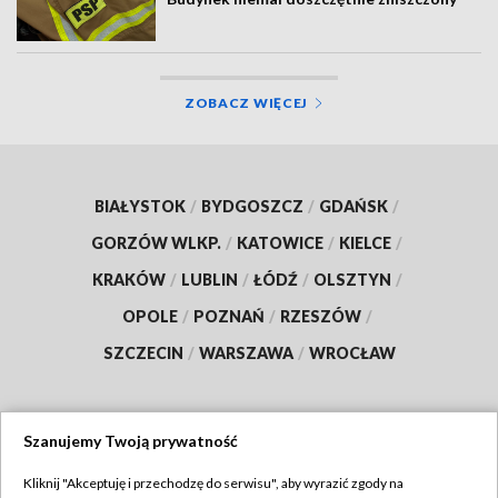
ZOBACZ WIĘCEJ
BIAŁYSTOK
/
BYDGOSZCZ
/
GDAŃSK
/
GORZÓW WLKP.
/
KATOWICE
/
KIELCE
/
KRAKÓW
/
LUBLIN
/
ŁÓDŹ
/
OLSZTYN
/
OPOLE
/
POZNAŃ
/
RZESZÓW
/
SZCZECIN
/
WARSZAWA
/
WROCŁAW
Szanujemy Twoją prywatność
Dołącz do nas:
Kliknij "Akceptuję i przechodzę do serwisu", aby wyrazić zgody na