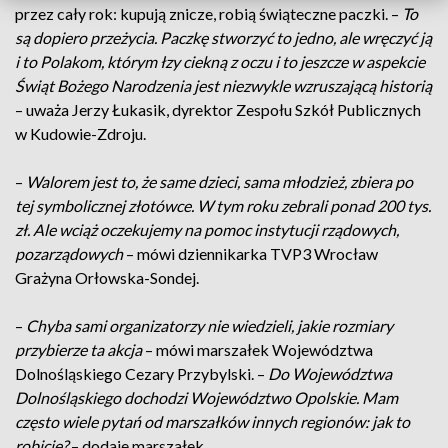
przez cały rok: kupują znicze, robią świąteczne paczki. –
To
są dopiero przeżycia. Paczkę stworzyć to jedno, ale wręczyć ją
i to Polakom, którym łzy ciekną z oczu i to jeszcze w aspekcie
Świąt Bożego Narodzenia jest niezwykle wzruszającą historią
– uważa Jerzy Łukasik, dyrektor Zespołu Szkół Publicznych
w Kudowie-Zdroju.
–
Walorem jest to, że same dzieci, sama młodzież, zbiera po
tej symbolicznej złotówce. W tym roku zebrali ponad 200 tys.
zł. Ale wciąż oczekujemy na pomoc instytucji rządowych,
pozarządowych
– mówi dziennikarka TVP3 Wrocław
Grażyna Orłowska-Sondej.
–
Chyba sami organizatorzy nie wiedzieli, jakie rozmiary
przybierze ta akcja
– mówi marszałek Województwa
Dolnośląskiego Cezary Przybylski. –
Do Województwa
Dolnośląskiego dochodzi Województwo Opolskie. Mam
często wiele pytań od marszałków innych regionów: jak to
robicie?
– dodaje marszałek.