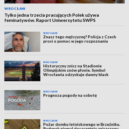
WROCŁAW
Tylko jedna trzecia pracujących Polek używa
feminatywów. Raport Uniwersytetu SWPS
WROCŁAW
Znasz tego mężczyznę? Policja z Czech
prosi o pomoc w jego rozpoznaniu
WROCŁAW
Historyczny znicz na Stadionie
Olimpijskim znów płonie. Symbol
Wrocławia odzyskuje dawny blask
WROCŁAW
Prognoza pogody na sobotę
WROCŁAW
Pożar domku letniskowego w Brzeźniku.
Budynek niemal doszczętnie zniszczony