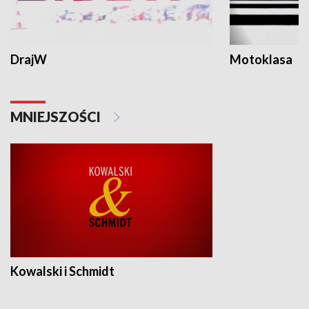
DrajW
Motoklasa
MNIEJSZOŚCI
Kowalski i Schmidt