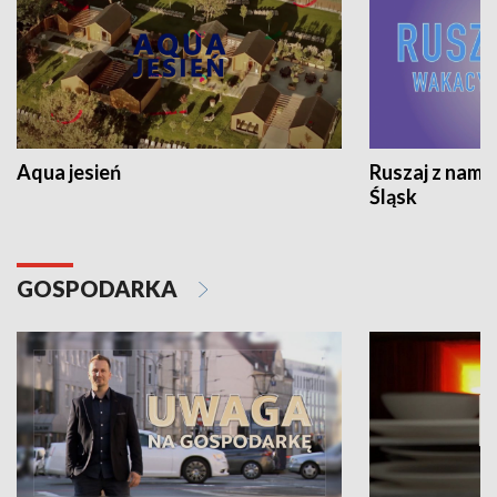
Aqua jesień
Ruszaj z nami
Śląsk
GOSPODARKA