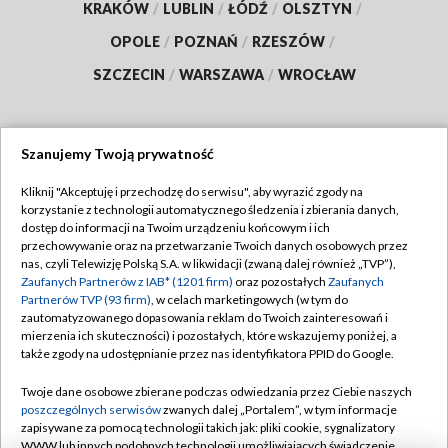
KRAKÓW
/
LUBLIN
/
ŁÓDŹ
/
OLSZTYN
/
OPOLE
/
POZNAŃ
/
RZESZÓW
/
SZCZECIN
/
WARSZAWA
/
WROCŁAW
Szanujemy Twoją prywatność
Dołącz do nas:
Kliknij "Akceptuję i przechodzę do serwisu", aby wyrazić zgody na
korzystanie z technologii automatycznego śledzenia i zbierania danych,
TVP
dostęp do informacji na Twoim urządzeniu końcowym i ich
Abonament TVP
przechowywanie oraz na przetwarzanie Twoich danych osobowych przez
Regulamin TVP
nas, czyli Telewizję Polską S.A. w likwidacji (zwaną dalej również „TVP”),
Emisja w TVP
Polityka prywatności
Zaufanych Partnerów z IAB* (1201 firm)
oraz pozostałych
Zaufanych
Partnerów TVP (93 firm)
, w celach marketingowych (w tym do
Centrum informacji TVP
Moje zgody
zautomatyzowanego dopasowania reklam do Twoich zainteresowań i
mierzenia ich skuteczności) i pozostałych, które wskazujemy poniżej, a
Naziemna Telewizja Cyfrowa
Pomoc
także zgody na udostępnianie przez nas identyfikatora PPID do Google.
Sklep TVP
Biuro reklamy
Twoje dane osobowe zbierane podczas odwiedzania przez Ciebie naszych
Rada Programowa
Kontakt
poszczególnych serwisów
zwanych dalej „Portalem”, w tym informacje
zapisywane za pomocą technologii takich jak: pliki cookie, sygnalizatory
System NOS
WWW lub innych podobnych technologii umożliwiających świadczenie