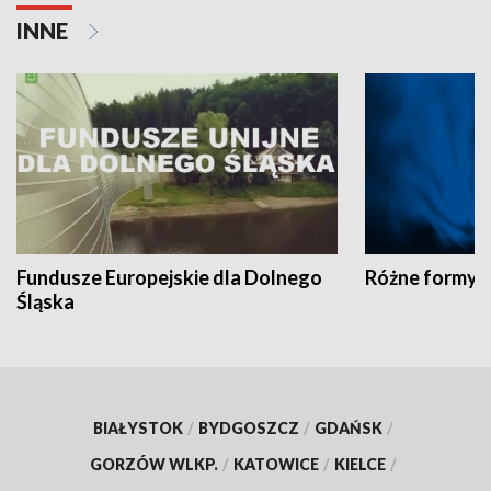
INNE
Fundusze Europejskie dla Dolnego
Różne formy t
Śląska
BIAŁYSTOK
/
BYDGOSZCZ
/
GDAŃSK
/
GORZÓW WLKP.
/
KATOWICE
/
KIELCE
/