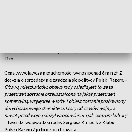
o pieniądze na remont obiektu, bez skutku. W końcu zapadła
decyzja o jego sprzedaży. Budynek znajduje się w rejestrze
zabytków.
–
Niestety ani Odra, ani organ założycielski Województwo
Dolnośląskie nie posiadają środków na tak zwany wkład
własny. Bo trzeba wkład własny mieć swój, żeby uzyskać
dofinansowanie
– tłumaczy Andrzej Białas ze spółki Odra –
Film.
Cena wywoławcza nieruchomości wynosi ponad 6 mln zł. Z
decyzją o sprzedaży nie zgadzają się politycy Polski Razem. –
Obawą mieszkańców, obawą rady osiedla jest to, że ta
przestrzeń zostanie przekształcona na jakąś przestrzeń
komercyjną, względnie w lofty. I obiekt zostanie pozbawiony
dotychczasowego charakteru, który od czasów wojny, a
nawet przed wojną służył wrocławianom jak centrum kultury
– twierdzi wojewódzki radny Sergiusz Kmiecik z Klubu
Polski Razem Zjednoczona Prawica.