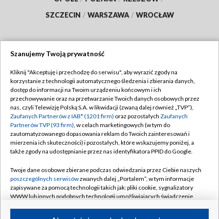
SZCZECIN
/
WARSZAWA
/
WROCŁAW
Szanujemy Twoją prywatność
Dołącz do nas:
Kliknij "Akceptuję i przechodzę do serwisu", aby wyrazić zgody na
korzystanie z technologii automatycznego śledzenia i zbierania danych,
TVP
dostęp do informacji na Twoim urządzeniu końcowym i ich
Abonament TVP
przechowywanie oraz na przetwarzanie Twoich danych osobowych przez
Regulamin TVP
nas, czyli Telewizję Polską S.A. w likwidacji (zwaną dalej również „TVP”),
Emisja w TVP
Polityka prywatności
Zaufanych Partnerów z IAB* (1201 firm)
oraz pozostałych
Zaufanych
Partnerów TVP (93 firm)
, w celach marketingowych (w tym do
Centrum informacji TVP
Moje zgody
zautomatyzowanego dopasowania reklam do Twoich zainteresowań i
mierzenia ich skuteczności) i pozostałych, które wskazujemy poniżej, a
Naziemna Telewizja Cyfrowa
Pomoc
także zgody na udostępnianie przez nas identyfikatora PPID do Google.
Sklep TVP
Biuro reklamy
Twoje dane osobowe zbierane podczas odwiedzania przez Ciebie naszych
Rada Programowa
Kontakt
poszczególnych serwisów
zwanych dalej „Portalem”, w tym informacje
zapisywane za pomocą technologii takich jak: pliki cookie, sygnalizatory
System NOS
WWW lub innych podobnych technologii umożliwiających świadczenie
dopasowanych i bezpiecznych usług, personalizację treści oraz reklam,
Informacje o nadawcy
Kanały
udostępnianie funkcji mediów społecznościowych oraz analizowanie