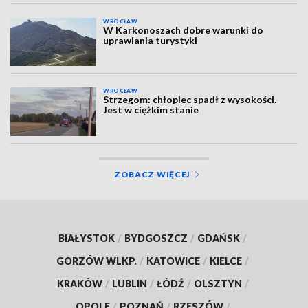
WROCŁAW
W Karkonoszach dobre warunki do
uprawiania turystyki
WROCŁAW
Strzegom: chłopiec spadł z wysokości.
Jest w ciężkim stanie
ZOBACZ WIĘCEJ
BIAŁYSTOK
/
BYDGOSZCZ
/
GDAŃSK
/
GORZÓW WLKP.
/
KATOWICE
/
KIELCE
/
KRAKÓW
/
LUBLIN
/
ŁÓDŹ
/
OLSZTYN
/
OPOLE
/
POZNAŃ
/
RZESZÓW
/