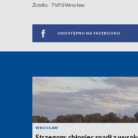
Źródło:
TVP3 Wrocław
UDOSTĘPNIJ NA FACEBOOKU
WROCŁAW
Strzegom: chłopiec spadł z wysok