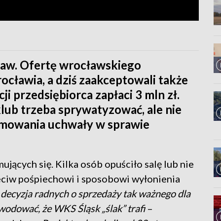
ław. Ofertę wrocławskiego
cławia, a dziś zaakceptowali także
ji przedsiębiorca zapłaci 3 mln zł.
 klub trzeba sprywatyzować, ale nie
jmowania uchwały w sprawie
jących się. Kilka osób opuściło salę lub nie
zeciw pośpiechowi i sposobowi wyłonienia
decyzja radnych o sprzedaży tak ważnego dla
wodować, że WKS Śląsk „ślak” trafi
–