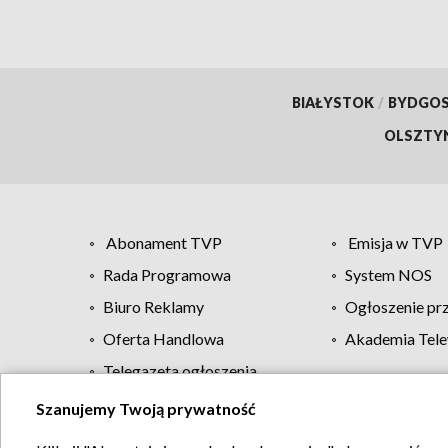
BIAŁYSTOK
/
BYDGO
OLSZTY
Abonament TVP
Emisja w TVP
Rada Programowa
System NOS
Biuro Reklamy
Ogłoszenie pr
Oferta Handlowa
Akademia Tele
Telegazeta ogłoszenia
Szanujemy Twoją prywatność
Regulamin TVP