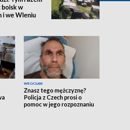
 boisk w
 i we Wleniu
WROCŁAW
Znasz tego mężczyznę?
wa
Policja z Czech prosi o
pomoc w jego rozpoznaniu