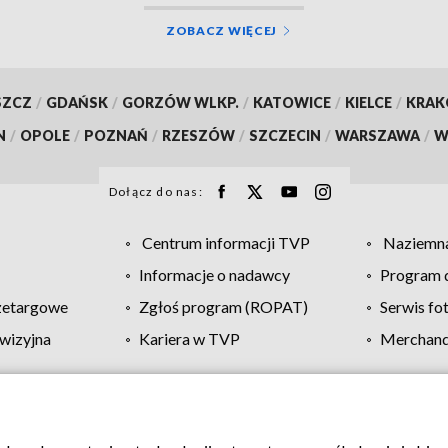
ZOBACZ WIĘCEJ
SZCZ
/
GDAŃSK
/
GORZÓW WLKP.
/
KATOWICE
/
KIELCE
/
KRA
N
/
OPOLE
/
POZNAŃ
/
RZESZÓW
/
SZCZECIN
/
WARSZAWA
/
W
Dołącz do nas:
Centrum informacji TVP
Naziemna
Informacje o nadawcy
Program d
zetargowe
Zgłoś program (ROPAT)
Serwis fo
wizyjna
Kariera w TVP
Merchandi
Polityka prywatności
Moje zgody
Pomoc
Biuro re