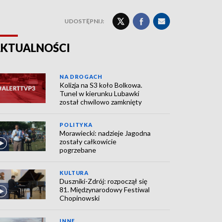
UDOSTĘPNIJ:
KTUALNOŚCI
NA DROGACH
Kolizja na S3 koło Bolkowa.
Tunel w kierunku Lubawki
został chwilowo zamknięty
POLITYKA
Morawiecki: nadzieje Jagodna
zostały całkowicie
pogrzebane
KULTURA
Duszniki-Zdrój: rozpoczął się
81. Międzynarodowy Festiwal
Chopinowski
INNE