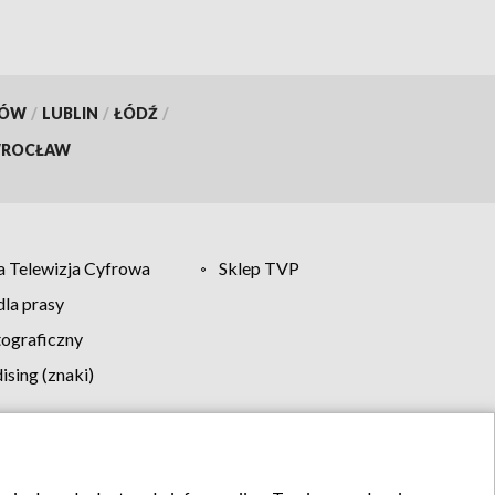
KÓW
/
LUBLIN
/
ŁÓDŹ
/
ROCŁAW
 Telewizja Cyfrowa
Sklep TVP
la prasy
tograficzny
sing (znaki)
klamy
Kontakt