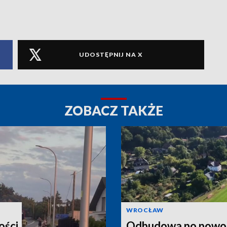
UDOSTĘPNIJ NA X
ZOBACZ TAKŻE
WROCŁAW
ości.
Odbudowa po powod