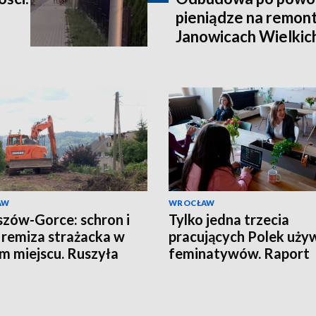
pieniądze na remont
Janowicach Wielkich
AW
WROCŁAW
zów-Gorce: schron i
Tylko jedna trzecia
remiza strażacka w
pracujących Polek uży
m miejscu. Ruszyła
feminatywów. Raport
wa
Uniwersytetu SWPS