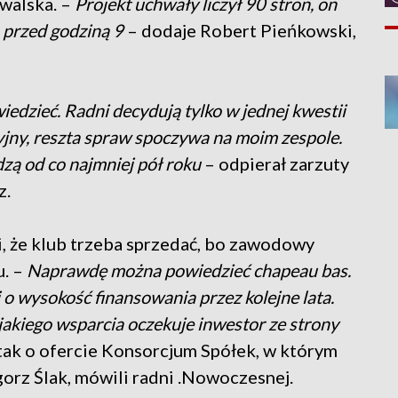
walska. –
Projekt uchwały liczył 90 stron, on
o przed godziną 9
– dodaje Robert Pieńkowski,
iedzieć. Radni decydują tylko w jednej kwestii
jny, reszta spraw spoczywa na moim zespole.
dzą od co najmniej pół roku
– odpierał zarzuty
z.
, że klub trzeba sprzedać, bo zawodowy
u. –
Naprawdę można powiedzieć chapeau bas.
 o wysokość finansowania przez kolejne lata.
 jakiego wsparcia oczekuje inwestor ze strony
tak o ofercie Konsorcjum Spółek, w którym
rz Ślak, mówili radni .Nowoczesnej.