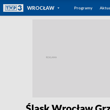
POWRÓT DO
WROCŁAW
Programy
Aktua
TVP REGIONY
Śląsk Wrocław Grz