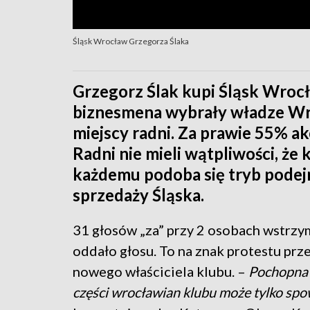
Śląsk Wrocław Grzegorza Ślaka
Grzegorz Ślak kupi Śląsk Wroc
biznesmena wybrały władze Wro
miejscy radni. Za prawie 55% akc
Radni nie mieli wątpliwości, że
każdemu podoba się tryb pode
sprzedaży Śląska.
31 głosów „za” przy 2 osobach wstrzymu
oddało głosu. To na znak protestu pr
nowego właściciela klubu. –
Pochopna 
części wrocławian klubu może tylko spo