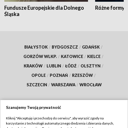
Fundusze Europejskie dla Dolnego
Różne formy t
Śląska
BIAŁYSTOK
/
BYDGOSZCZ
/
GDAŃSK
/
GORZÓW WLKP.
/
KATOWICE
/
KIELCE
/
KRAKÓW
/
LUBLIN
/
ŁÓDŹ
/
OLSZTYN
/
OPOLE
/
POZNAŃ
/
RZESZÓW
/
SZCZECIN
/
WARSZAWA
/
WROCŁAW
Szanujemy Twoją prywatność
Dołącz do nas:
Kliknij "Akceptuję i przechodzę do serwisu", aby wyrazić zgody na
korzystanie z technologii automatycznego śledzenia i zbierania danych,
TVP