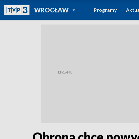
POWRÓT DO
WROCŁAW
Programy
Aktua
TVP REGIONY
Obrona chce nowych