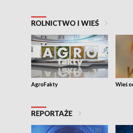
ROLNICTWO I WIEŚ
AgroFakty
Wieś 
REPORTAŻE