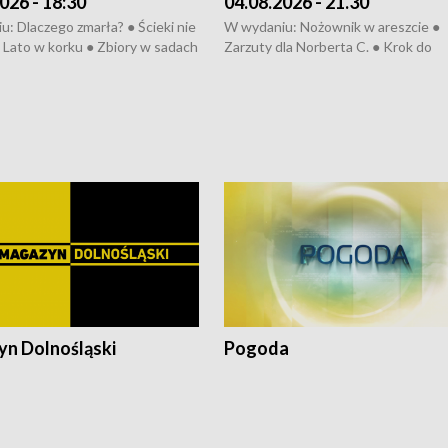
026 - 18:30
04.08.2026 - 21.30
: Dlaczego zmarła? ● Ścieki nie
W wydaniu: Nożownik w areszcie ●
● Lato w korku ● Zbiory w sadach
Zarzuty dla Norberta C. ● Krok do
a kółkiem ● Złoto dla...
obwodnicy ● Miliony na ochronę ●
h ● Mrożonki dla zwierząt
Oddział jak nowy ● Rynek ma być zi
● Inkubator w ognisku ● Rodzic też
pacjent ● Trzeba ratować lekarza
n Dolnośląski
Pogoda