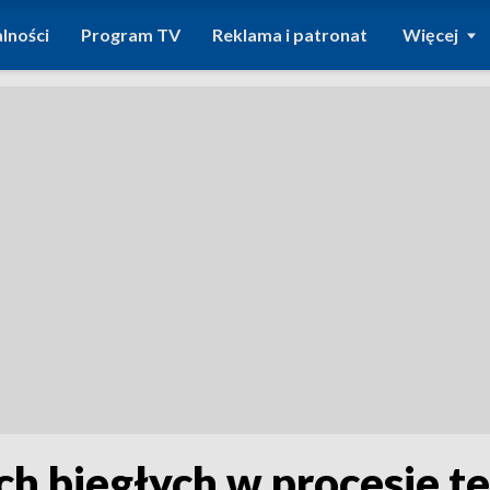
lności
Program TV
Reklama i patronat
Więcej
 biegłych w procesie te