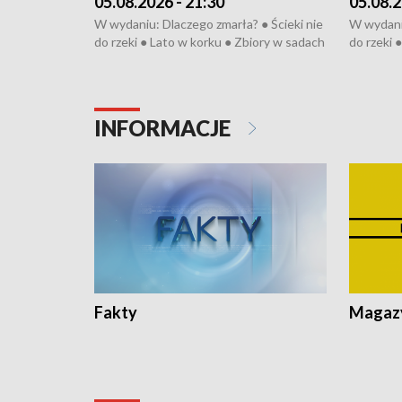
05.08.2026 - 21:30
05.08.2
W wydaniu: Dlaczego zmarła? ● Ścieki nie
W wydaniu
do rzeki ● Lato w korku ● Zbiory w sadach
do rzeki 
● Senior za kółkiem ● Złoto dla...
● Senior z
cierpiwych ● Mrożonki dla zwierząt
cierpiwyc
INFORMACJE
Fakty
Magazy