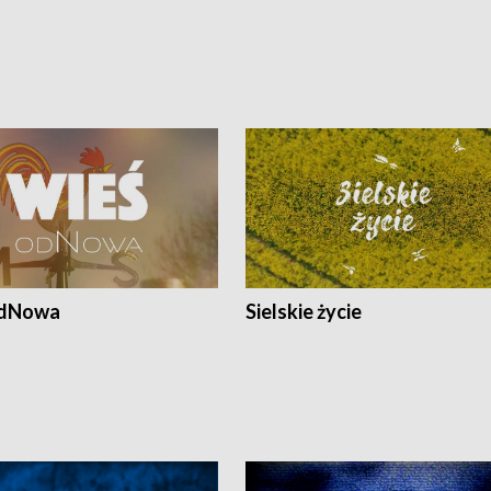
odNowa
Sielskie życie