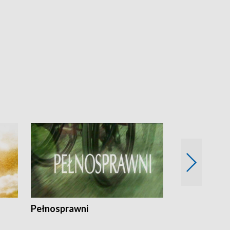
Pełnosprawni
Bezpieczny 