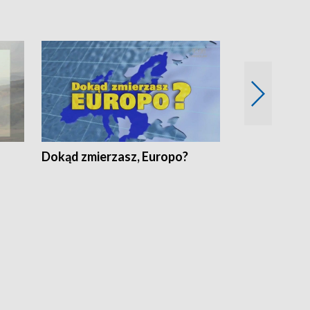
Dokąd zmierzasz, Europo?
Fakty Komen