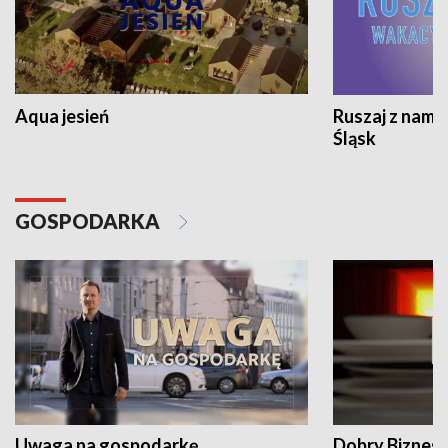
Aqua jesień
Ruszaj z nami
Śląsk
GOSPODARKA
Uwaga na gospodarkę
Dobry Biznes