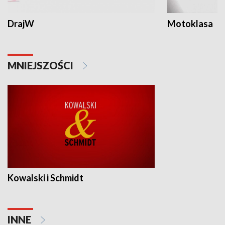
DrajW
Motoklasa
MNIEJSZOŚCI
Kowalski i Schmidt
INNE