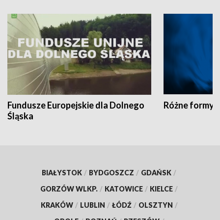
Fundusze Europejskie dla Dolnego
Różne formy t
Śląska
BIAŁYSTOK
/
BYDGOSZCZ
/
GDAŃSK
/
GORZÓW WLKP.
/
KATOWICE
/
KIELCE
/
KRAKÓW
/
LUBLIN
/
ŁÓDŹ
/
OLSZTYN
/