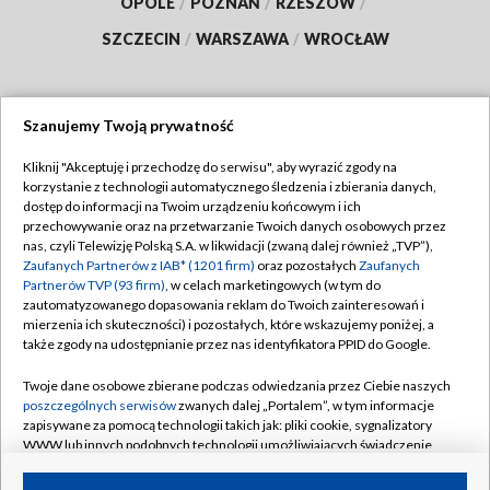
OPOLE
/
POZNAŃ
/
RZESZÓW
/
SZCZECIN
/
WARSZAWA
/
WROCŁAW
Szanujemy Twoją prywatność
Dołącz do nas:
Kliknij "Akceptuję i przechodzę do serwisu", aby wyrazić zgody na
korzystanie z technologii automatycznego śledzenia i zbierania danych,
TVP
dostęp do informacji na Twoim urządzeniu końcowym i ich
Abonament TVP
przechowywanie oraz na przetwarzanie Twoich danych osobowych przez
Regulamin TVP
nas, czyli Telewizję Polską S.A. w likwidacji (zwaną dalej również „TVP”),
Emisja w TVP
Polityka prywatności
Zaufanych Partnerów z IAB* (1201 firm)
oraz pozostałych
Zaufanych
Partnerów TVP (93 firm)
, w celach marketingowych (w tym do
Centrum informacji TVP
Moje zgody
zautomatyzowanego dopasowania reklam do Twoich zainteresowań i
mierzenia ich skuteczności) i pozostałych, które wskazujemy poniżej, a
Naziemna Telewizja Cyfrowa
Pomoc
także zgody na udostępnianie przez nas identyfikatora PPID do Google.
Sklep TVP
Biuro reklamy
Twoje dane osobowe zbierane podczas odwiedzania przez Ciebie naszych
Rada Programowa
Kontakt
poszczególnych serwisów
zwanych dalej „Portalem”, w tym informacje
zapisywane za pomocą technologii takich jak: pliki cookie, sygnalizatory
System NOS
WWW lub innych podobnych technologii umożliwiających świadczenie
dopasowanych i bezpiecznych usług, personalizację treści oraz reklam,
Informacje o nadawcy
Kanały
udostępnianie funkcji mediów społecznościowych oraz analizowanie