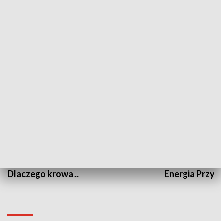
Fakty Sport
Kronika Chall
PRZYRODA I EKOLOGIA
Dlaczego krowa...
Energia Przysz