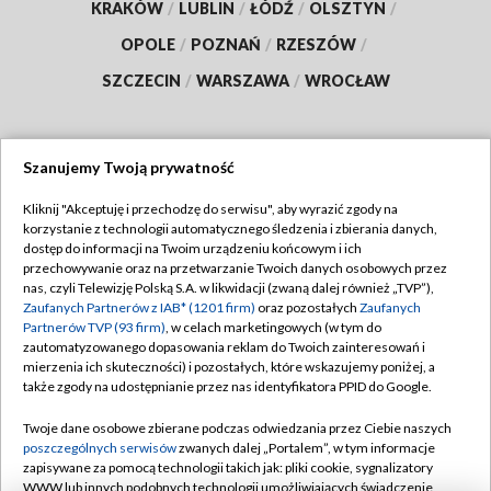
KRAKÓW
/
LUBLIN
/
ŁÓDŹ
/
OLSZTYN
/
OPOLE
/
POZNAŃ
/
RZESZÓW
/
SZCZECIN
/
WARSZAWA
/
WROCŁAW
Szanujemy Twoją prywatność
Dołącz do nas:
Kliknij "Akceptuję i przechodzę do serwisu", aby wyrazić zgody na
korzystanie z technologii automatycznego śledzenia i zbierania danych,
TVP
dostęp do informacji na Twoim urządzeniu końcowym i ich
Abonament TVP
przechowywanie oraz na przetwarzanie Twoich danych osobowych przez
Regulamin TVP
nas, czyli Telewizję Polską S.A. w likwidacji (zwaną dalej również „TVP”),
Emisja w TVP
Polityka prywatności
Zaufanych Partnerów z IAB* (1201 firm)
oraz pozostałych
Zaufanych
Partnerów TVP (93 firm)
, w celach marketingowych (w tym do
Centrum informacji TVP
Moje zgody
zautomatyzowanego dopasowania reklam do Twoich zainteresowań i
mierzenia ich skuteczności) i pozostałych, które wskazujemy poniżej, a
Naziemna Telewizja Cyfrowa
Pomoc
także zgody na udostępnianie przez nas identyfikatora PPID do Google.
Sklep TVP
Biuro reklamy
Twoje dane osobowe zbierane podczas odwiedzania przez Ciebie naszych
Rada Programowa
Kontakt
poszczególnych serwisów
zwanych dalej „Portalem”, w tym informacje
zapisywane za pomocą technologii takich jak: pliki cookie, sygnalizatory
System NOS
WWW lub innych podobnych technologii umożliwiających świadczenie