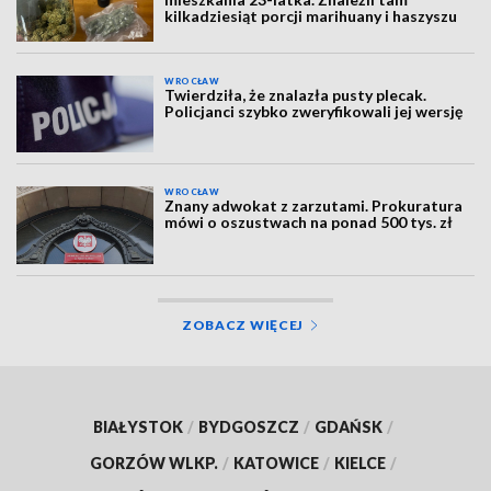
kilkadziesiąt porcji marihuany i haszyszu
WROCŁAW
Twierdziła, że znalazła pusty plecak.
Policjanci szybko zweryfikowali jej wersję
WROCŁAW
Znany adwokat z zarzutami. Prokuratura
mówi o oszustwach na ponad 500 tys. zł
ZOBACZ WIĘCEJ
BIAŁYSTOK
/
BYDGOSZCZ
/
GDAŃSK
/
GORZÓW WLKP.
/
KATOWICE
/
KIELCE
/