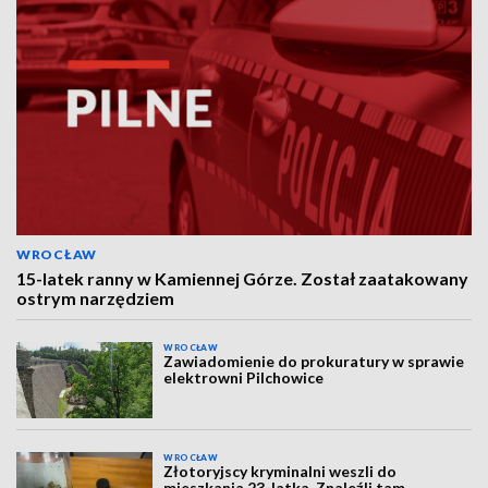
WROCŁAW
15-latek ranny w Kamiennej Górze. Został zaatakowany
ostrym narzędziem
WROCŁAW
Zawiadomienie do prokuratury w sprawie
elektrowni Pilchowice
WROCŁAW
Złotoryjscy kryminalni weszli do
mieszkania 23-latka. Znaleźli tam