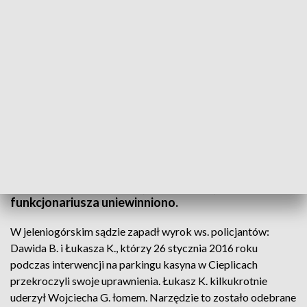
(fot. TVP3 Wrocław)
Zakończyła się głośna sprawa policjantów z
Jeleniej Góry, którzy podczas interwencji pobili
łomem 29-letniego mężczyznę. Policjant, który bił,
został ukarany grzywną, towarzyszącego mu
funkcjonariusza uniewinniono.
W jeleniogórskim sądzie zapadł wyrok ws. policjantów:
Dawida B. i Łukasza K., którzy 26 stycznia 2016 roku
podczas interwencji na parkingu kasyna w Cieplicach
przekroczyli swoje uprawnienia. Łukasz K. kilkukrotnie
uderzył Wojciecha G. łomem. Narzędzie to zostało odebrane