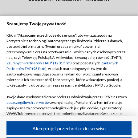
Szanujemy Twoją prywatność
Dołącz do nas:
Kliknij "Akceptuję i przechodzę do serwisu", aby wyrazić zgody na
korzystanie z technologii automatycznego śledzenia i zbierania danych,
TVP
dostęp do informacji na Twoim urządzeniu końcowym i ich
Abonament TVP
przechowywanie oraz na przetwarzanie Twoich danych osobowych przez
Regulamin TVP
nas, czyli Telewizję Polską S.A. w likwidacji (zwaną dalej również „TVP”),
Emisja w TVP
Polityka prywatności
Zaufanych Partnerów z IAB* (1201 firm)
oraz pozostałych
Zaufanych
Partnerów TVP (93 firm)
, w celach marketingowych (w tym do
Centrum informacji TVP
Moje zgody
zautomatyzowanego dopasowania reklam do Twoich zainteresowań i
mierzenia ich skuteczności) i pozostałych, które wskazujemy poniżej, a
Naziemna Telewizja Cyfrowa
Pomoc
także zgody na udostępnianie przez nas identyfikatora PPID do Google.
Sklep TVP
Biuro reklamy
Twoje dane osobowe zbierane podczas odwiedzania przez Ciebie naszych
Rada Programowa
Kontakt
poszczególnych serwisów
zwanych dalej „Portalem”, w tym informacje
zapisywane za pomocą technologii takich jak: pliki cookie, sygnalizatory
System NOS
WWW lub innych podobnych technologii umożliwiających świadczenie
dopasowanych i bezpiecznych usług, personalizację treści oraz reklam,
Informacje o nadawcy
Kanały
udostępnianie funkcji mediów społecznościowych oraz analizowanie
Akceptuję i przechodzę do serwisu
ruchu w Internecie.
Program dla prasy
©2026 Telewizja Polska S.A. w likwidacji