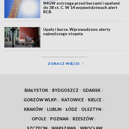
IMGW ostrzega przed burzami i upałami
do 38 st. C. W 14 województwach alert
RCB
Upały i burze. Wprowadzono alerty
najwyższego stopnia
ZOBACZ WIĘCEJ
BIAŁYSTOK
/
BYDGOSZCZ
/
GDAŃSK
/
GORZÓW WLKP.
/
KATOWICE
/
KIELCE
/
KRAKÓW
/
LUBLIN
/
ŁÓDŹ
/
OLSZTYN
/
OPOLE
/
POZNAŃ
/
RZESZÓW
/
SZCZECIN
/
WARSZAWA
/
WROCŁAW