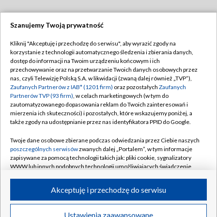
Szanujemy Twoją prywatność
Dołącz do nas:
Kliknij "Akceptuję i przechodzę do serwisu", aby wyrazić zgody na
korzystanie z technologii automatycznego śledzenia i zbierania danych,
TVP
dostęp do informacji na Twoim urządzeniu końcowym i ich
Abonament TVP
przechowywanie oraz na przetwarzanie Twoich danych osobowych przez
Regulamin TVP
nas, czyli Telewizję Polską S.A. w likwidacji (zwaną dalej również „TVP”),
Emisja w TVP
Polityka prywatności
Zaufanych Partnerów z IAB* (1201 firm)
oraz pozostałych
Zaufanych
Partnerów TVP (93 firm)
, w celach marketingowych (w tym do
Centrum informacji TVP
Moje zgody
zautomatyzowanego dopasowania reklam do Twoich zainteresowań i
mierzenia ich skuteczności) i pozostałych, które wskazujemy poniżej, a
Naziemna Telewizja Cyfrowa
Pomoc
także zgody na udostępnianie przez nas identyfikatora PPID do Google.
Sklep TVP
Biuro reklamy
Twoje dane osobowe zbierane podczas odwiedzania przez Ciebie naszych
Rada Programowa
Kontakt
poszczególnych serwisów
zwanych dalej „Portalem”, w tym informacje
zapisywane za pomocą technologii takich jak: pliki cookie, sygnalizatory
System NOS
WWW lub innych podobnych technologii umożliwiających świadczenie
dopasowanych i bezpiecznych usług, personalizację treści oraz reklam,
Informacje o nadawcy
Kanały
udostępnianie funkcji mediów społecznościowych oraz analizowanie
Akceptuję i przechodzę do serwisu
ruchu w Internecie.
Program dla prasy
©2026 Telewizja Polska S.A. w likwidacji
Biuro Reklamy
Twoje dane osobowe zbierane podczas odwiedzania przez Ciebie
Ustawienia zaawansowane