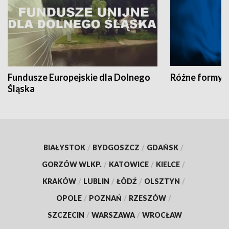
Fundusze Europejskie dla Dolnego
Różne formy t
Śląska
BIAŁYSTOK
/
BYDGOSZCZ
/
GDAŃSK
/
GORZÓW WLKP.
/
KATOWICE
/
KIELCE
/
KRAKÓW
/
LUBLIN
/
ŁÓDŹ
/
OLSZTYN
/
OPOLE
/
POZNAŃ
/
RZESZÓW
/
SZCZECIN
/
WARSZAWA
/
WROCŁAW